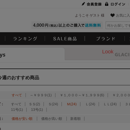
ようこそ ゲスト 様
お気に入
Look
今週のおすすめ商品
：
すべて
～￥９９９(1)
￥１,０００～￥１,９９９(6)
￥２,０００
ズ：
すべて
ＳＳ(2)
Ｓ(24)
Ｍ(24)
Ｌ(24)
ＬＬ(24)
３Ｌ
11号(1)
13号(1)
順：
価格が安い順
価格が高い順
新着順
)