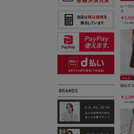
レース
ス
￥1,9
￥2,4
短め丈
￥2,2
￥2,4