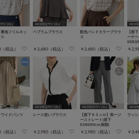
ｲｽﾞ[3L]
WEB限定ｻｲｽﾞ[3L]
WEB限定
り裏地フリルネッ
ペプラムブラウス
配色バンドカラーブラウ
【股下
ウス
ス
ーテー
60/63
80（税込）
￥2,680（税込）
￥2,680（税込）
￥2,
WEB限定ｻｲｽﾞ[3L]
WEB限定ｻｲｽﾞ[3L]
WEB
クワイドパンツ
レース使いブラウス
【股下６３ｃｍ】美ージ
ラッシ
ーストレート(股下
63/66/69cm展開)
80（税込）
￥2,980（税込）
￥2,980（税込）
￥3,