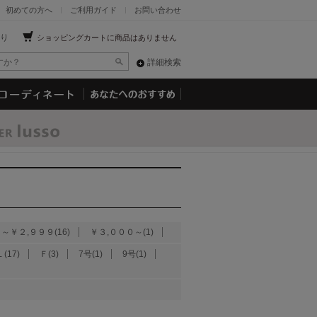
初めての方へ
ご利用ガイド
お問い合わせ
り
ショッピングカートに商品はありません
詳細検索
～￥２,９９９(16)
￥３,０００～(1)
(17)
Ｆ(3)
7号(1)
9号(1)