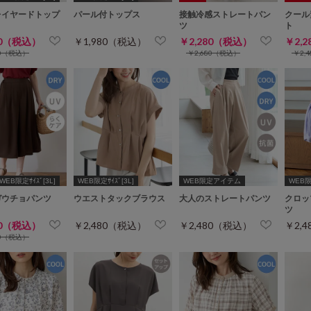
レイヤードトップ
パール付トップス
接触冷感ストレートパン
クール
ツ
ト
80（税込）
￥1,980（税込）
￥2,280（税込）
￥2,
80（税込）
￥2,680（税込）
￥2,
WEB限定ｻｲｽﾞ[3L]
WEB限定ｻｲｽﾞ[3L]
WEB限定アイテム
WEB限定
ガウチョパンツ
ウエストタックブラウス
大人のストレートパンツ
クロッ
ツ
80（税込）
￥2,480（税込）
￥2,480（税込）
￥2,
80（税込）