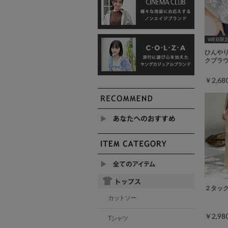
WEB限定ｻ
ひんや
クブラ
￥2,6
２タッ
カットソー
￥2,9
Tシャツ