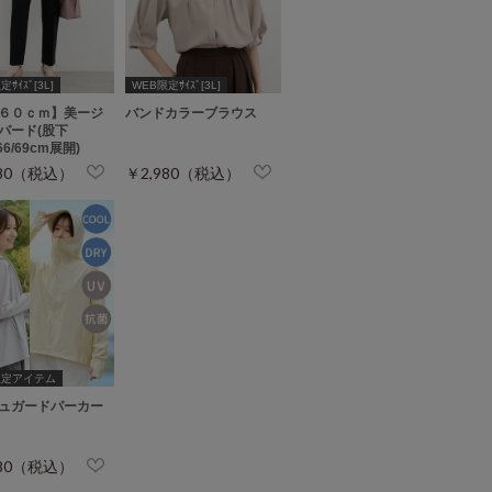
ｻｲｽﾞ[3L]
WEB限定ｻｲｽﾞ[3L]
６０ｃｍ】美ージ
バンドカラーブラウス
パード(股下
/66/69cm展開)
980（税込）
￥2,980（税込）
限定アイテム
ュガードパーカー
480（税込）