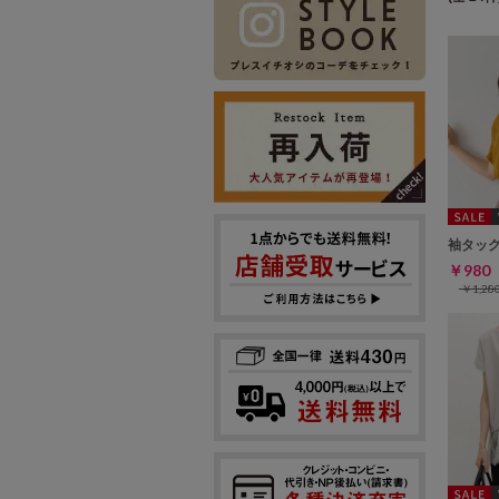
袖タッ
￥98
￥1,2