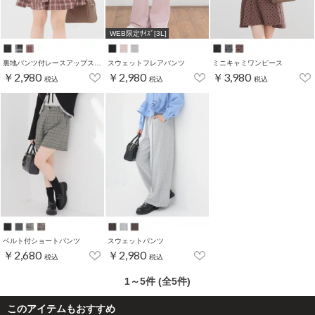
WEB限定ｻｲｽﾞ[3L]
裏地パンツ付レースアップスカート
スウェットフレアパンツ
ミニキャミワンピース
￥2,980
￥2,980
￥3,980
税込
税込
税込
ベルト付ショートパンツ
スウェットパンツ
￥2,680
￥2,980
税込
税込
1～5件 (全5件)
このアイテムもおすすめ