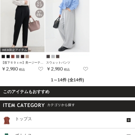
WEB限定アイテム
【股下６９ｃｍ】美ージーテーパード(股下60/63/66/69cm展開)
スウェットパンツ
￥2,980
￥2,980
税込
税込
1～14件 (全14件)
このアイテムもおすすめ
トップス