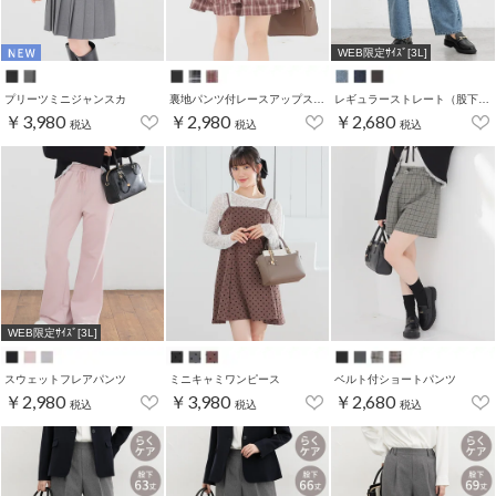
WEB限定ｻｲｽﾞ[3L]
プリーツミニジャンスカ
裏地パンツ付レースアップスカート
レギュラーストレート（股下６０ｃｍ）
￥3,980
￥2,980
￥2,680
税込
税込
税込
WEB限定ｻｲｽﾞ[3L]
スウェットフレアパンツ
ミニキャミワンピース
ベルト付ショートパンツ
￥2,980
￥3,980
￥2,680
税込
税込
税込