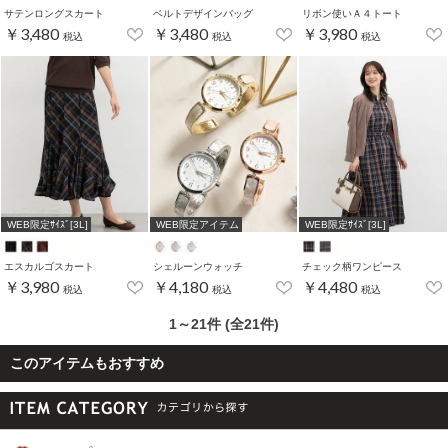
サテンロングスカート
ベルトデザインバッグ
リボン使いＡ４トート
￥3,480
￥3,480
￥3,980
税込
税込
税込
WEB限定ｻｲｽﾞ[3L]
WEB限定アイテム
WEB限定ｻｲｽﾞ[3L]
エスカルゴスカート
シェルーンウォッチ
チェック柄ワンピース
￥3,980
￥4,180
￥4,480
税込
税込
税込
1～21件 (全21件)
このアイテムもおすすめ