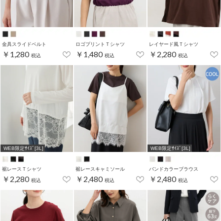
金具スライドベルト
ロゴプリントＴシャツ
レイヤード風Ｔシャツ
￥1,280
￥1,480
￥2,280
税込
税込
税込
WEB限定ｻｲｽﾞ[3L]
WEB限定ｻｲｽﾞ[3L]
裾レースＴシャツ
裾レースキャミソール
バンドカラーブラウス
￥2,280
￥2,480
￥2,480
税込
税込
税込