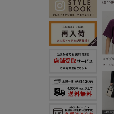
(全 15件
ロゴプ
￥1,4
WEB限定ｻ