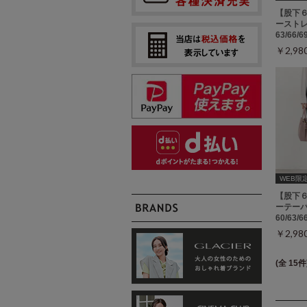
【股下
ーストレ
63/66/
￥2,9
WEB限定ｻ
【股下
ーテーパ
60/63/
￥2,9
(全 15件