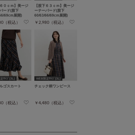
６０ｃｍ】美ージ
【股下６３ｃｍ】美ージ
パード(股下
ーテーパード(股下
/66/69cm展開)
60/63/66/69cm展開)
980（税込）
￥2,980（税込）
ｻｲｽﾞ[3L]
WEB限定ｻｲｽﾞ[3L]
ルゴスカート
チェック柄ワンピース
980（税込）
￥4,480（税込）