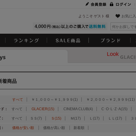
ようこそ ゲスト 様
お気に入
Look
新着商品
：
すべて
￥１,０００～￥１,９９９(1)
￥２,０００～￥２,９９９(11)
ンド：
すべて
GLACIER(15)
CINEMA CLUB(4)
C･O･L･Z･A(15)
ズ：
すべて
ＳＳ(7)
Ｓ(15)
Ｍ(17)
Ｌ(17)
ＬＬ(17)
３Ｌ
順：
価格が安い順
価格が高い順
新着順