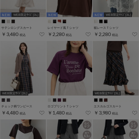
WEB限定ｻｲｽﾞ[3L]
WEB限定ｻｲｽﾞ[3L]
サテンロングスカート
レイヤード風Ｔシャツ
裾レースＴシャツ
￥3,480
￥2,280
￥2,280
税込
税込
税込
WEB限定ｻｲｽﾞ[3L]
WEB限定ｻｲｽﾞ[3L]
チェック柄ワンピース
ロゴプリントＴシャツ
エスカルゴスカート
￥4,480
￥1,480
￥3,980
税込
税込
税込