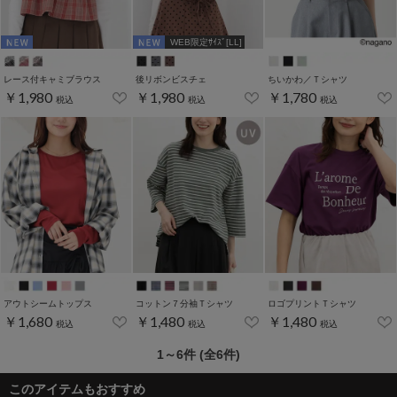
WEB限定ｻｲｽﾞ[LL]
レース付キャミブラウス
後リボンビスチェ
ちいかわ／Ｔシャツ
￥1,980
￥1,980
￥1,780
税込
税込
税込
アウトシームトップス
コットン７分袖Ｔシャツ
ロゴプリントＴシャツ
￥1,680
￥1,480
￥1,480
税込
税込
税込
1～6件 (全6件)
このアイテムもおすすめ