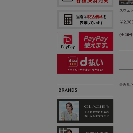
WEB限定ｻ
スウェ
￥2,9
(全 10件
最近見