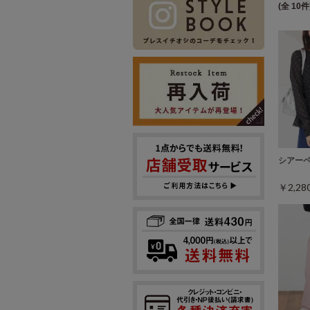
(全 10件
シアー
￥2,2