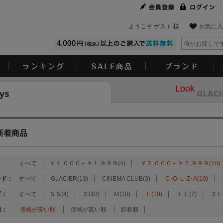
ようこそ ゲスト 様
お気に入
Look
新着商品
：
すべて
￥１,０００～￥１,９９９(4)
￥２,０００～￥２,９９９(10)
ンド：
すべて
GLACIER(13)
CINEMA CLUB(3)
C･O･L･Z･A(10)
ズ：
すべて
ＳＳ(4)
Ｓ(10)
Ｍ(10)
Ｌ(10)
ＬＬ(7)
３Ｌ(
順：
価格が安い順
価格が高い順
新着順