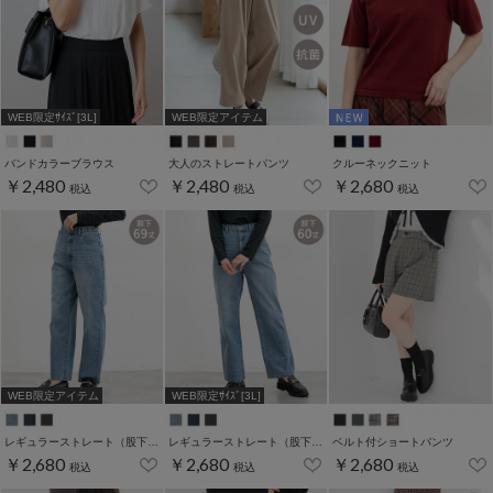
WEB限定ｻｲｽﾞ[3L]
WEB限定アイテム
バンドカラーブラウス
大人のストレートパンツ
クルーネックニット
￥2,480
￥2,480
￥2,680
税込
税込
税込
WEB限定アイテム
WEB限定ｻｲｽﾞ[3L]
レギュラーストレート（股下６９ｃｍ）
レギュラーストレート（股下６０ｃｍ）
ベルト付ショートパンツ
￥2,680
￥2,680
￥2,680
税込
税込
税込