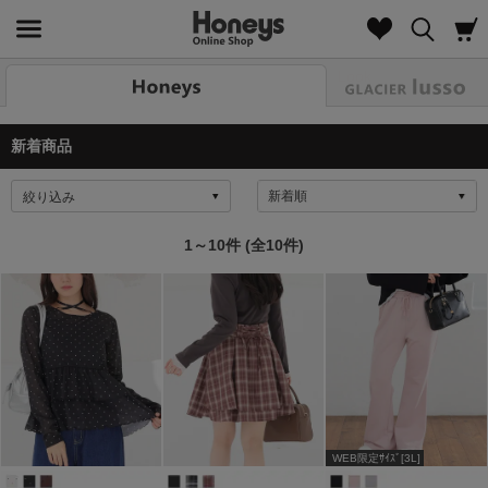
Look
新着商品
絞り込み
1～10件 (全10件)
WEB限定ｻｲｽﾞ[3L]