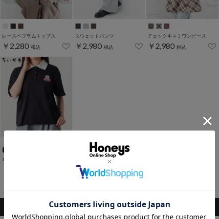
レースペプラムトップス
スウェットパンツ
チェックキャミワンピース
￥2,280
￥2,980
￥2,980
税込
税込
税込
ちいかわ／衿付トップス
￥2,280
税込
1～10件 (全10件)
このアイテムもおすすめ