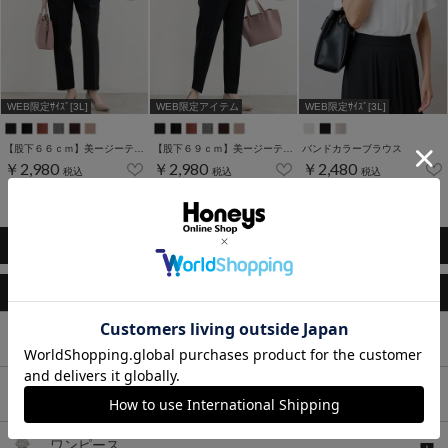
WEB限定ｻｲｽﾞ[3L]
WEB限定アイテム
WEB限定ｻｲｽﾞ[3L]
【股下６６ｃｍ】美ージーテーパード(股下60/63/66/69cm展開)
【股下６９ｃｍ】美ージーテーパード(股下60/63/66/69cm展開)
バンドカラーブラウス
￥2,980
￥2,980
￥2,480
税込
税込
税込
1～9件 (全9件)
このアイテムもおすすめ
トップス
ボトムス
ワンピース