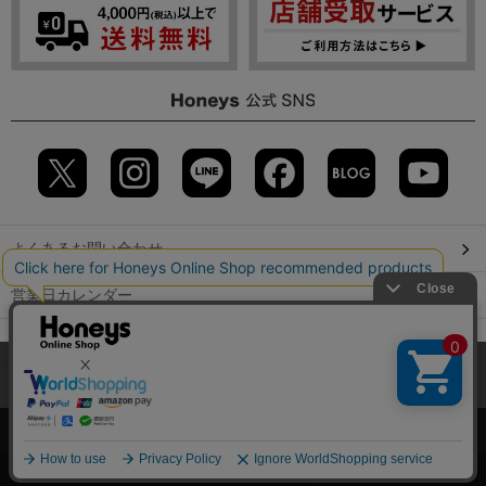
よくあるお問い合わせ
営業日カレンダー
店舗検索
当サイトでは、サイトの利便性向上のため、クッキー(Cookie)を使
用しています。詳しくは「
プライバシーポリシー
」をご覧くださ
GLOBAL GUIDE（海外からご利用のお客様）
い。
会社概要
特定取引に関する表記
個人情報保護方針
OK
©2009 HONEYS CO., LTD. All Rights Reserved.