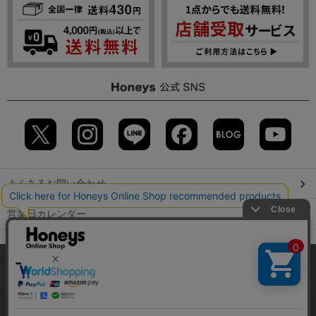
よくあるお問い合わせ
営業日カレンダー
店舗検索
当サイトでは、サイトの利便性向上のため、クッキー(Cookie)を使
用しています。詳しくは「
プライバシーポリシー
」をご覧くださ
GLOBAL GUIDE（海外からご利用のお客様）
い。
会社概要
特定取引に関する表記
個人情報保護方針