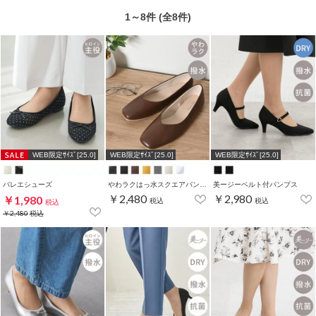
1～8件 (全8件)
WEB限定ｻｲｽﾞ[25.0]
WEB限定ｻｲｽﾞ[25.0]
WEB限定ｻｲｽﾞ[25.0]
バレエシューズ
やわラクはっ水スクエアパンプス
美ージーベルト付パンプス
￥2,480
￥2,980
￥1,980
税込
税込
税込
￥2,480
税込