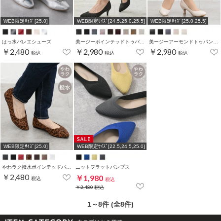
WEB限定ｻｲｽﾞ[25.0]
WEB限定ｻｲｽﾞ[24.5,25.0,25.5]
WEB限定ｻｲｽﾞ[25.0,25.5]
はっ水バレエシューズ
美ージーポインテッドトゥパンプス
美ージーアーモンドトゥパンプス
￥2,480
￥2,980
￥2,980
税込
税込
税込
WEB限定ｻｲｽﾞ[25.0]
WEB限定ｻｲｽﾞ[22.5,24.5,25.0]
やわラク撥水ポインテッドパンプス
ニットフラットパンプス
￥2,480
￥1,980
税込
税込
￥2,480
税込
1～8件 (全8件)