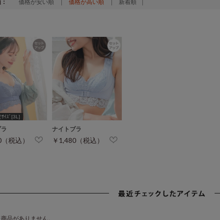
順：
価格が安い順
価格が高い順
新着順
ｲｽﾞ[3L]
ブラ
ナイトブラ
80（税込）
￥1,480（税込）
た商品がありません。