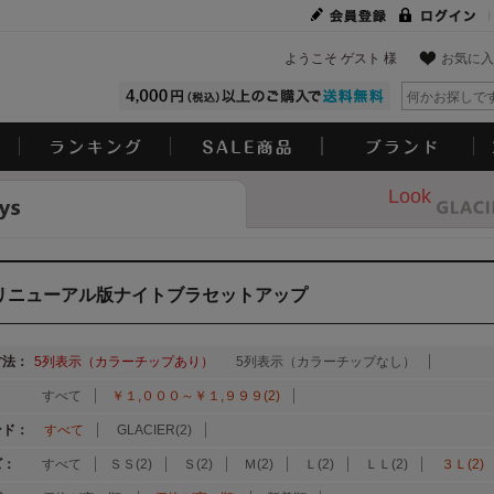
ようこそ ゲスト 様
お気に入
Look
リニューアル版ナイトブラセットアップ
方法：
5列表示（カラーチップあり）
5列表示（カラーチップなし）
：
すべて
￥１,０００～￥１,９９９(2)
ンド：
すべて
GLACIER(2)
ズ：
すべて
ＳＳ(2)
Ｓ(2)
Ｍ(2)
Ｌ(2)
ＬＬ(2)
３Ｌ(2)