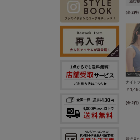
並び
(全 2件)
WEB限定ｻ
ナイト
￥1,4
(全 2件)
最近見