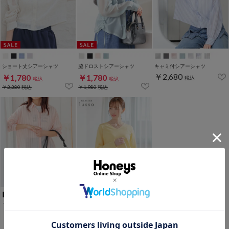
ショート丈シアーシャツ
脇ドロストシアーシャツ
キャミ付シアーシャツ
￥2,680
￥1,780
￥1,780
税込
税込
税込
￥2,280
税込
￥1,980
税込
Ｔシャツ付シアーシャツ
Ｖネックニット
￥2,980
￥2,480
税込
税込
￥2,980
税込