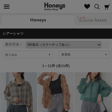
Look
シアーシャツ
表示方法：
絞り込み
1～11件 (全11件)