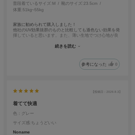
普段着ているサイズ:
M
靴のサイズ:
23.5cm
体重:
51kg~55kg
家族に勧められて購入しました！
他社のUV効果抜群のものと比較しても遜色ない効果を発
揮していると思います。また、薄い生地でつけ心地が良
く、ずり落ちてくることもありません。
なんと言っても、ひんやりした感じが最高です。この夏
続きを読む
はこれで乗り越えます！
参考になった
0
【投稿日：2026.8.3】
着てて快適
色：グレー
サイズ感
:ちょうどいい
Noname