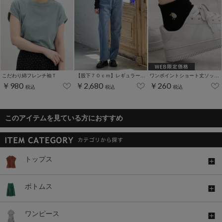
こだわり綿フレンチ袖Ｔ
【股下７０ｃｍ】レギュラーストレート(股下63/66/70cm展開)
ワンポイントショート丈ソックス
￥980
￥2,680
￥260
税込
税込
税込
このアイテムを見ている方におすすめ
トップス
ボトムス
ワンピース