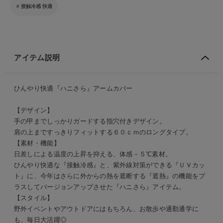
接触冷感 快適
アイテム説明
ひんやり快適『ハニさら』アームカバー
【デザイン】
手の甲までしっかりガードする指穴付きデザイン。
肩の上まですっきりフィットする６０ｃｍのロングタイプ。
【素材・機能】
日差しによる温度の上昇を抑える、体感－５℃素材。
ひんやり快適な『接触冷感』と、紫外線対策ができる『ＵＶカッ
ト』に、今年はさらに外からの熱を遮断する『遮熱』の機能をプ
ラスしてバージョンアップさせた『ハニさら』アイテム。
【スタイル】
野外イベントやアウトドアにはもちろん、お散歩や通勤通学に
も、毎日大活躍◎