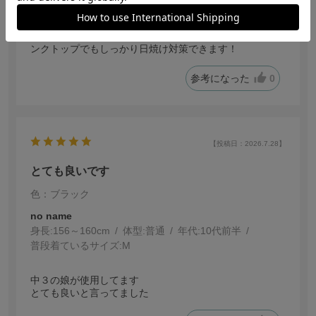
接触冷感なのでつけるとひんやりしてて気持ちがいいで
す。肩のあたりまでしっかりカバーしてくれるので、タ
ンクトップでもしっかり日焼け対策できます！
参考になった
0
【投稿日：2026.7.28】
とても良いです
色：ブラック
no name
身長:
156～160cm
体型:
普通
年代:
10代前半
普段着ているサイズ:
M
中３の娘が使用してます
とても良いと言ってました