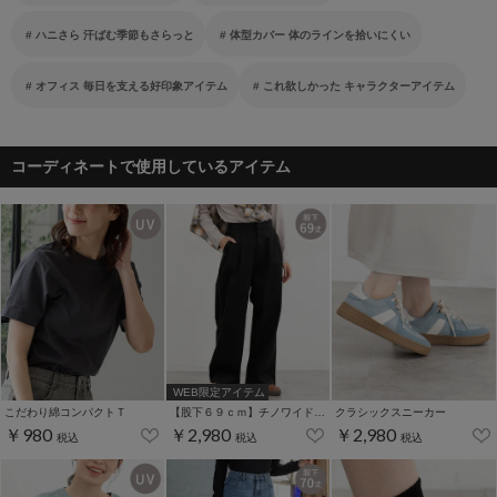
ハニさら 汗ばむ季節もさらっと
体型カバー 体のラインを拾いにくい
オフィス 毎日を支える好印象アイテム
これ欲しかった キャラクターアイテム
コーディネートで使用しているアイテム
WEB限定アイテム
こだわり綿コンパクトＴ
【股下６９ｃｍ】チノワイドストレート(股下60/63/66/69cm展開)
クラシックスニーカー
￥980
￥2,980
￥2,980
税込
税込
税込