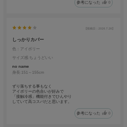
参考になった
0
【投稿日：2026.7.26】
しっかりカバー
色：アイボリー
サイズ感
:ちょうどいい
no name
身長:
151～155cm
ずり落ちする事もなく
アイボリーの色合いが好みで
「接触冷感」機能付きでひんやり
していて高コスパだと思います。
参考になった
0