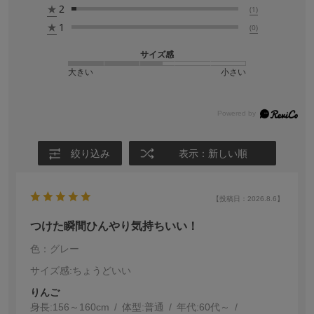
★
2
(1)
★
1
(0)
サイズ感
大きい
小さい
絞り込み
表示：新しい順
【投稿日：2026.8.6】
つけた瞬間ひんやり気持ちいい！
色：グレー
サイズ感
:ちょうどいい
りんご
身長:
156～160cm
体型:
普通
年代:
60代～