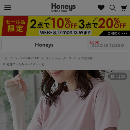
Look
ホーム
>
CINEMA CLUB
>
ファッショングッズ
>
その他小物
>
遮熱アームカバー６０ｃｍ丈
1 | 23