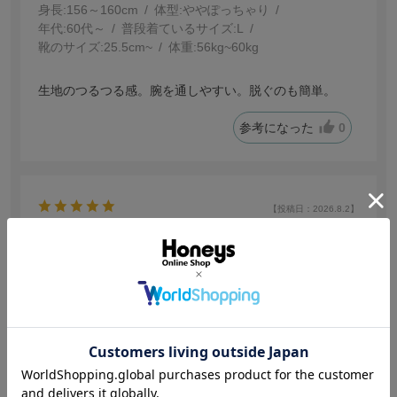
身長:
156～160cm
体型:
ぽっちゃり
年代:
60代～
普段着ているサイズ:
L
靴のサイズ:
25.5cm~
体重:
56kg~60kg
生地のつるつる感。腕を通しやすい。脱ぐのも簡単。
参考になった
0
【投稿日：2026.8.2】
ひんやり感◎
色：アイボリー
サイズ感
:ちょうどいい
りんりん
身長:
156～160cm
体型:
細身
年代:
20代前半
普段着ているサイズ:
M
靴のサイズ:
24.0cm
体重:
40kg~45kg