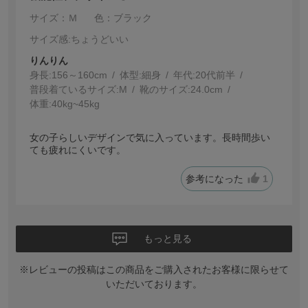
サイズ：Ｍ
色：ブラック
サイズ感
:ちょうどいい
りんりん
身長:
156～160cm
体型:
細身
年代:
20代前半
普段着ているサイズ:
M
靴のサイズ:
24.0cm
体重:
40kg~45kg
女の子らしいデザインで気に入っています。長時間歩い
ても疲れにくいです。
参考になった
1
もっと見る
※レビューの投稿はこの商品をご購入されたお客様に限らせて
いただいております。