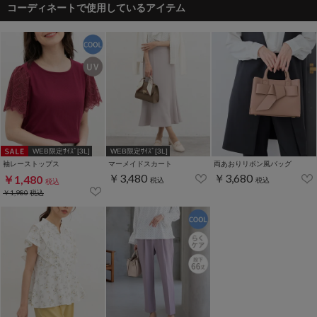
コーディネートで使用しているアイテム
WEB限定ｻｲｽﾞ[3L]
WEB限定ｻｲｽﾞ[3L]
袖レーストップス
マーメイドスカート
両あおりリボン風バッグ
￥3,480
￥3,680
￥1,480
税込
税込
税込
￥1,980
税込