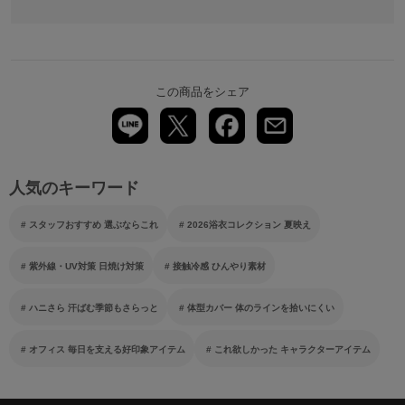
この商品をシェア
人気のキーワード
スタッフおすすめ 選ぶならこれ
2026浴衣コレクション 夏映え
紫外線・UV対策 日焼け対策
接触冷感 ひんやり素材
ハニさら 汗ばむ季節もさらっと
体型カバー 体のラインを拾いにくい
オフィス 毎日を支える好印象アイテム
これ欲しかった キャラクターアイテム