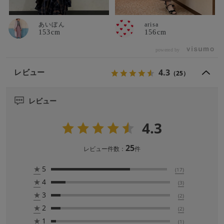
あいぼん
arisa
153cm
156cm
powered by
4.3
レビュー
（25）
レビュー
4.3
25
レビュー件数：
件
★
5
(17)
★
4
(3)
★
3
(2)
★
2
(2)
★
1
(1)