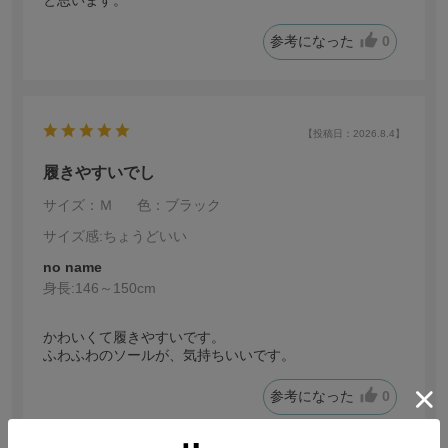
参考になった
0
【投稿日：2026.8.4】
履きやすいでし
サイズ：Ｍ
色：ブラック
サイズ感
:ちょうどいい
no name
身長:
146～150cm
かわいくて履きやすいです。
ふわふわのソールが、気持ちいいです。
参考になった
0