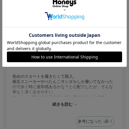
【投稿日：2026.8.3】
可愛いし歩きやすい
サイズ：Ｓ
色：アイボリー
サイズ感
:ちょうどいい
no name
身長:
146～150cm
体型:
普通
普段着ているサイズ:
M
靴のサイズ:
22.0cm
長めのスカートを履きたくて購入。
最近スニーカーやぺたんこサンダルしか履いてなかった
ので歩く時に違和感あるかな？と心配でしたが、そんな
事なく凄く歩きやすい。
クッション性もあり沢山歩いても疲れにくそうです。
足のサイズが小さめで踵も小さいので前にズレたりする
続きを読む
事が多いのですが、それもなくぴったりフィットしてく
れました。
小ぶりのリボンも可愛くて綺麗めに履けるのも嬉しいで
参考になった
1
す。
これを履いてこの夏沢山お出かけするのが楽しみです。