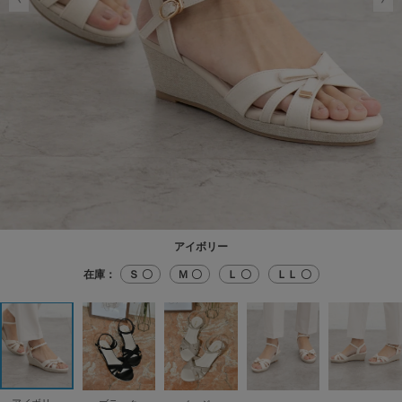
アイボリー
在庫：
Ｓ 〇
Ｍ 〇
Ｌ 〇
ＬＬ 〇