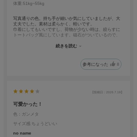
体重:
51kg~55kg
写真通りの色。持ち手が細いか気にしていましたが、大
丈夫でした。素材は柔らかく、軽いです。
巾着にしてもいいですし、荷物が少ない時は、絞らすに
トートバッグ風にしています。磁石がついているので、
中が見えません。とても便利なバッグだと思いました。
低身長ですが、サイズ感も丁度いいです。幅広い年代
続きを読む
に、使えそうです。
参考になった
8
【投稿日：2026.7.19】
可愛かった！
色：ガンメタ
サイズ感
:ちょうどいい
no name