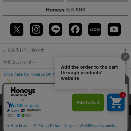
よくあるお問い合わせ
営業日カレンダー
店舗検索
GLOBAL GUIDE（海外からご利用のお客様）
当サイトでは、サイトの利便性向上のため、クッキー(Cookie)を使
会社概要
特定取引に関する表記
個人情報保護方針
用しています。詳しくは「
プライバシーポリシー
」をご覧くださ
©2009 HONEYS CO., LTD. All Rights Reserved.
い。
OK