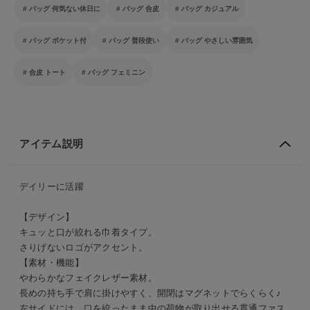
バッグ 何気ない休日に
バッグ 合皮
バッグ カジュアル
バッグ ポケット付
バッグ 普段使い
バッグ やさしい雰囲気
合皮 トート
バッグ フェミニン
アイテム説明
デイリーに活躍
【デザイン】
キュッと口が絞れる巾着タイプ。
さりげないロゴがアクセント。
【素材・機能】
わらかなフェイクレザー素材。
長めの持ち手で肩に掛けやすく、開閉はマグネットでらくらく♪
左サイドには、口を絞ったまま中の荷物が取り出せる貫通ファス