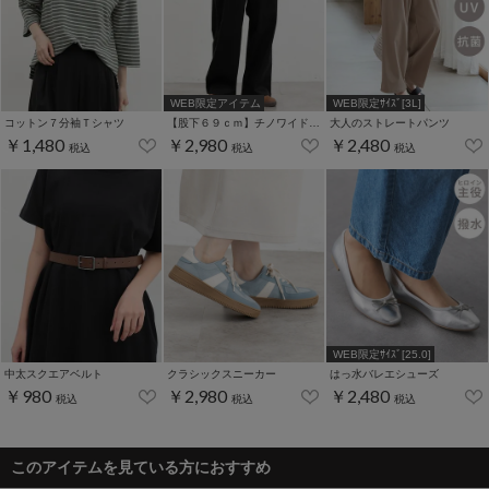
WEB限定アイテム
WEB限定ｻｲｽﾞ[3L]
コットン７分袖Ｔシャツ
【股下６９ｃｍ】チノワイドストレート(股下60/63/66/69cm展開)
大人のストレートパンツ
￥1,480
￥2,980
￥2,480
税込
税込
税込
WEB限定ｻｲｽﾞ[25.0]
中太スクエアベルト
クラシックスニーカー
はっ水バレエシューズ
￥980
￥2,980
￥2,480
税込
税込
税込
このアイテムを見ている方におすすめ