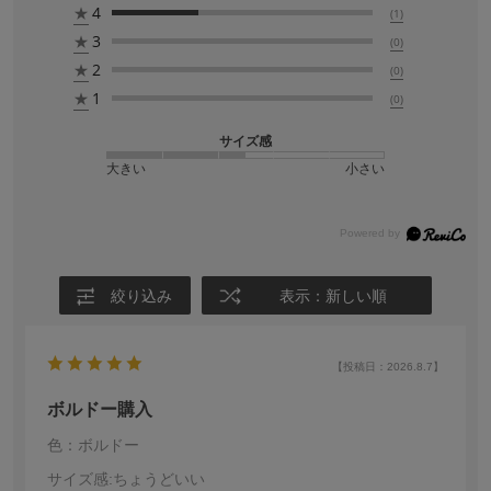
★
4
(1)
★
3
(0)
★
2
(0)
★
1
(0)
サイズ感
大きい
小さい
絞り込み
表示：新しい順
【投稿日：2026.8.7】
ボルドー購入
色：ボルドー
サイズ感
:ちょうどいい