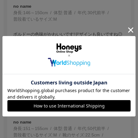
no name
身長:
146～150cm
体型:
普通
年代:
30代前半
普段着ているサイズ:
M
ボルドーの色味がかわいいです!デザインも良いですね◎
大きさもちょうどいいです。
参考になった
0
【投稿日：2026.7.29】
思っていたよりよかった
色：ガンメタ
サイズ感
:ちょうどいい
no name
身長:
151～155cm
体型:
普通
年代:
50代前半
普段着ているサイズ:
M
靴のサイズ:
22.5cm