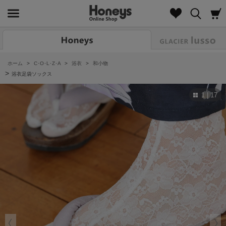
Look
ホーム
>
C･O･L･Z･A
>
浴衣
>
和小物
>
浴衣足袋ソックス
1 | 17