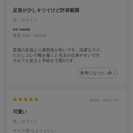
足首が少しキツイけど許容範囲
色：ホワイト
no name
身長:
156～160cm
普通の足袋より通気性が良いです。洗濯もラク。
ただしコレで靴を履くと毛玉が出来やすいです。
それでも安さと手軽さで星5です。
参考になった
1
【投稿日：2026.7.12】
可愛い
色：ホワイト
サイズ感
:ちょうどいい