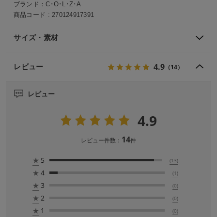
ブランド：
C･O･L･Z･A
商品コード :
270124917391
サイズ・素材
4.9
レビュー
（14）
レビュー
4.9
14
レビュー件数：
件
★
5
(13)
★
4
(1)
★
3
(0)
★
2
(0)
★
1
(0)