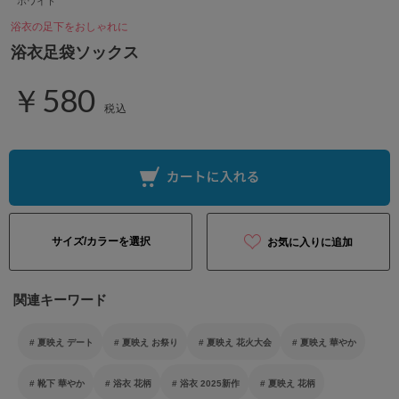
ホワイト
浴衣の足下をおしゃれに
浴衣足袋ソックス
￥580
税込
サイズ/カラーを選択
お気に入りに追加
関連キーワード
夏映え デート
夏映え お祭り
夏映え 花火大会
夏映え 華やか
靴下 華やか
浴衣 花柄
浴衣 2025新作
夏映え 花柄