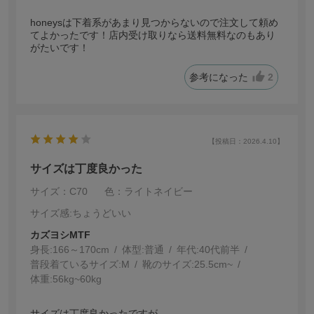
honeysは下着系があまり見つからないので注文して頼め
てよかったです！店内受け取りなら送料無料なのもあり
がたいです！
参考になった
2
【投稿日：2026.4.10】
サイズは丁度良かった
サイズ：C70
色：ライトネイビー
サイズ感
:ちょうどいい
カズヨシMTF
身長:
166～170cm
体型:
普通
年代:
40代前半
普段着ているサイズ:
M
靴のサイズ:
25.5cm~
体重:
56kg~60kg
サイズは丁度良かったですが