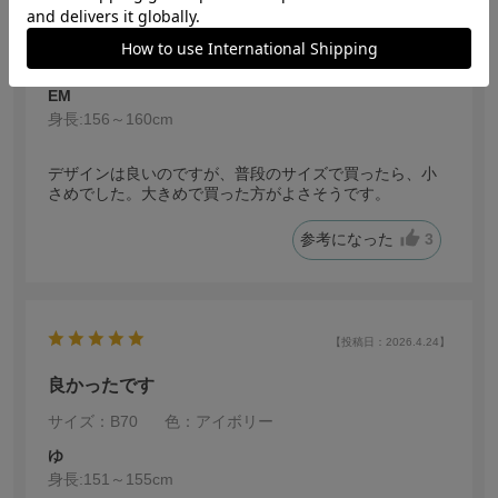
小さめでした
サイズ：A75
色：ブラック
EM
身長:
156～160cm
デザインは良いのですが、普段のサイズで買ったら、小
さめでした。大きめで買った方がよさそうです。
参考になった
3
【投稿日：2026.4.24】
良かったです
サイズ：B70
色：アイボリー
ゆ
身長:
151～155cm