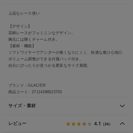
上品なレース使い
【デザイン】
花柄レースがフェミニンなデザイン。
胸元には輝くチャーム付き。
【素材・機能】
ソフトワイヤーでアンダーが痛くなりにくく、快適な着け心地◎
ボリューム調整ができる付属パッド付き。
自分にぴったりが見つかる豊富なサイズ展開。
ブランド：
GLACIER
商品コード :
27114388523703
サイズ・素材
4.1
レビュー
（24）