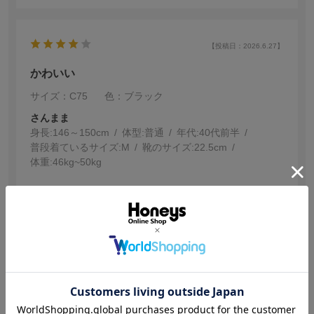
【投稿日：2026.6.27】
かわいい
サイズ：C75
色：ブラック
さんまま
身長:
146～150cm
体型:
普通
年代:
40代前半
普段着ているサイズ:
M
靴のサイズ:
22.5cm
体重:
46kg~50kg
デザインとっても可愛いです！ショーツの股上がもう少
し欲しいかな。
参考になった
1
【投稿日：2026.5.7】