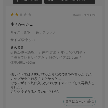
【投稿日：2026.6.27】
小さかった…
サイズ：B75
色：ブラック
サイズ感
:小さい
さんまま
身長:
146～150cm
体型:
普通
年代:
40代前半
普段着ているサイズ:
M
靴のサイズ:
22.5cm
体重:
46kg~50kg
他サイトではＡ80がぴったりなのでB75を買ったけど、
カップが小さ過ぎてキツかった…
でもデザイン気に入ったのでサイズアップして再購入し
ました。
返品交換できると良いのですが。
参考になった
1