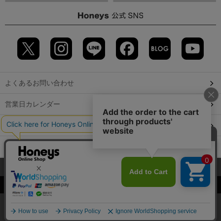
よくあるお問い合わせ
営業日カレンダー
店舗検索
GLOBAL GUIDE（海外からご利用のお客様）
当サイトでは、サイトの利便性向上のため、クッキー(Cookie)を使
会社概要
特定取引に関する表記
個人情報保護方針
用しています。詳しくは「
プライバシーポリシー
」をご覧くださ
©2009 HONEYS CO., LTD. All Rights Reserved.
い。
OK