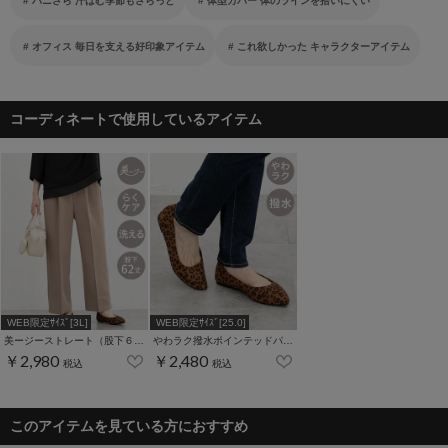
ハニさら 汗ばむ季節もさらっと
体型カバー 体のラインを拾いにくい
オフィス 毎日を支える好印象アイテム
これ欲しかった キャラクターアイテム
コーディネートで使用しているアイテム
WEB限定ｻｲｽﾞ[3L]
WEB限定ｻｲｽﾞ[25.0]
美ージーストレート（股下６２ｃｍ）
わラク撥水ポインテッドパンプス
￥2,980
￥2,480
税込
税込
このアイテムを見ている方におすすめ