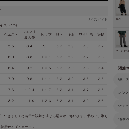
ズ
サイズガイド
ネイビー
イズ（cm）
ウエスト
ウエスト
ヒップ
股下
股上
ワタリ幅
裾幅
最大伸
５６
８４
９７
６２
２９
３０
２２
杢チャコー
６０
８８
１０１
６２
２９
３２
２３
６４
９２
１０５
６２
３０
３３
２４
関連
７０
９８
１１１
６２
３０
３５
２５
美ージ
７６
１０４
１１７
６２
３１
３７
２５
パンツ
８２
１１０
１２３
６２
３１
３９
２６
パンツ
ズにつきましては若干の誤差が生じる場合がございます。予めご了承く
きれい
。
ル着用サイズ：Ｍサイズ