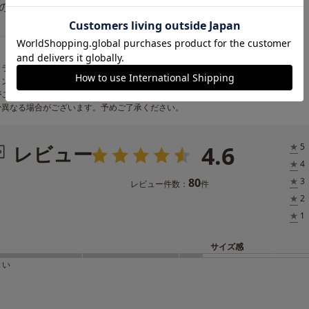
カラーについて
ィング等により実際の色と異なる場合がございます。また、商品の色は
がご覧になっているモニター・画面環境などの関係上、実際の色と見え
少異なる場合がございます。予めご了承ください。
4.6
レビュー
★
5
★
4
80
★
3
レビュー件数：
件
★
2
★
1
サイズ感
きい