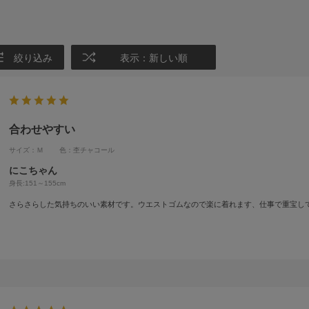
絞り込み
表示：新しい順
合わせやすい
サイズ：Ｍ
色：杢チャコール
にこちゃん
身長:
151～155cm
さらさらした気持ちのいい素材です。ウエストゴムなので楽に着れます、仕事で重宝し