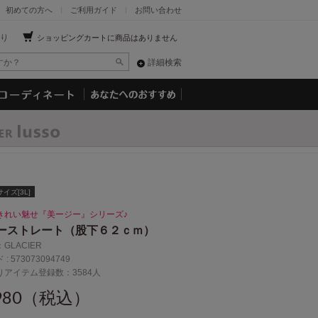
初めての方へ
ご利用ガイド
お問い合わせ
り
ショッピングカートに商品はありません
詳細検索
イズ[3L]
きれい魅せ『美ージー』シリーズ♪
ーストレート（股下６２ｃｍ）
：
GLACIER
 :
573073094749
りアイテム登録数：3584人
,980（税込）