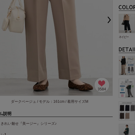
ネイビー
3584
ダークベージュ / モデル：161cm / 着用サイズM
ム説明
！きれい魅せ『美ージー』シリーズ♪
イン】