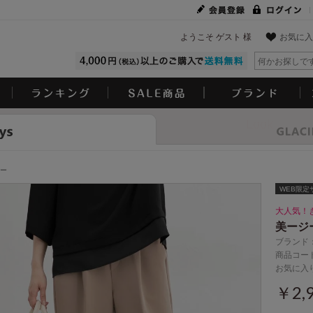
ようこそ ゲスト 様
お気に入
Look
ー
WEB限定サ
大人気！
美ージ
ブランド
商品コード
お気に入
￥2