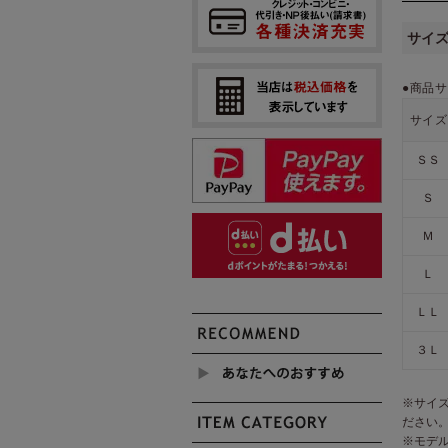
サイ
●商品サ
サイズ
ＳＳ
Ｓ
Ｍ
Ｌ
ＬＬ
３Ｌ
※サイ
ださい
※モデ