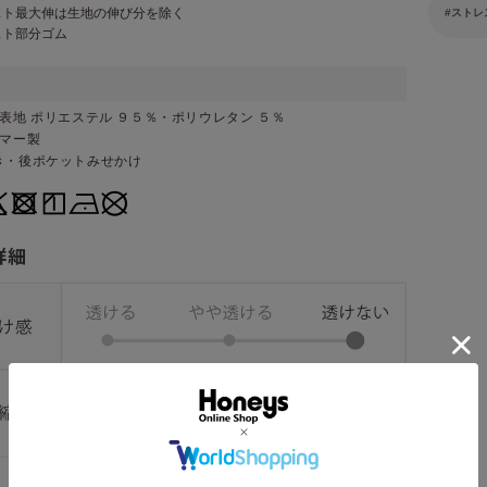
スト最大伸は生地の伸び分を除く
ストレ
スト部分ゴム
表地 ポリエステル ９５％・ポリウレタン ５％
ンマー製
き・後ポケットみせかけ