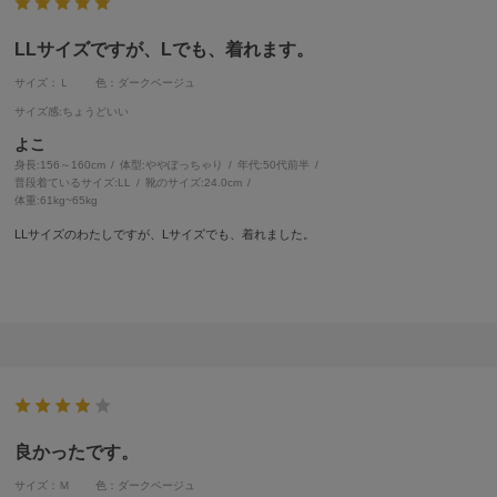
LLサイズですが、Lでも、着れます。
サイズ：Ｌ
色：ダークベージュ
サイズ感
:ちょうどいい
よこ
身長:
156～160cm
体型:
ぽっちゃり
年代:
50代前半
普段着ているサイズ:
LL
靴のサイズ:
24.0cm
体重:
61kg~65kg
LLサイズのわたしですが、Lサイズでも、着れました。
良かったです。
サイズ：Ｍ
色：ダークベージュ