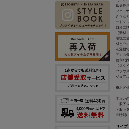
低身長
ファス
きちん
ートシ
自分に
【素材
環境に
材とウ
洗濯機
ア』の
便利な
【スタ
ブラウ
ジュア
※お客
丈違い
・股下６
・股下６
※時期
サイズ