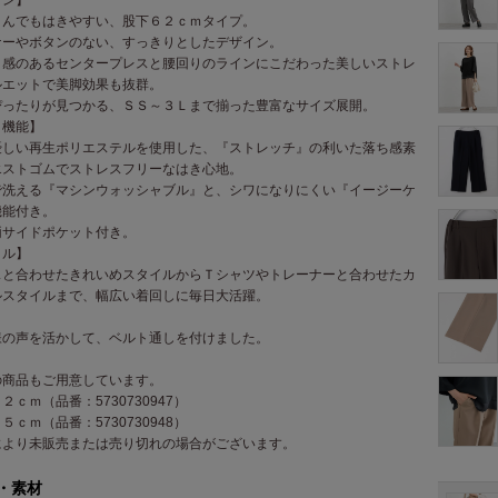
さんでもはきやすい、股下６２ｃｍタイプ。
ナーやボタンのない、すっきりとしたデザイン。
と感のあるセンタープレスと腰回りのラインにこだわった美しいストレ
ルエットで美脚効果も抜群。
ぴったりが見つかる、ＳＳ～３Ｌまで揃った豊富なサイズ展開。
・機能】
優しい再生ポリエステルを使用した、『ストレッチ』の利いた落ち感素
エストゴムでストレスフリーなはき心地。
で洗える『マシンウォッシャブル』と、シワになりにくい『イージーケ
機能付き。
両サイドポケット付き。
イル】
スと合わせたきれいめスタイルからＴシャツやトレーナーと合わせたカ
ルスタイルまで、幅広い着回しに毎日大活躍。
様の声を活かして、ベルト通しを付けました。
の商品もご用意しています。
２ｃｍ（品番：5730730947）
５ｃｍ（品番：5730730948）
により未販売または売り切れの場合がございます。
・素材