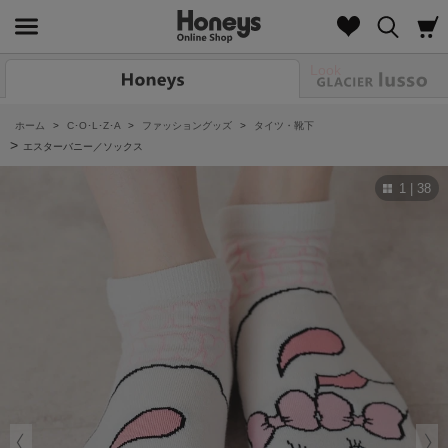
Look
ホーム
>
C･O･L･Z･A
>
ファッショングッズ
>
タイツ・靴下
>
エスターバニー／ソックス
1 | 38