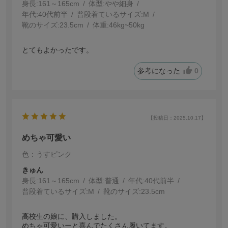
身長:
161～165cm
体型:
細身
年代:
40代前半
普段着ているサイズ:
M
靴のサイズ:
23.5cm
体重:
46kg~50kg
とてもよかったです。
参考になった
0
【投稿日：2025.10.17】
めちゃ可愛い
色：うすピンク
きゅん
身長:
161～165cm
体型:
普通
年代:
40代前半
普段着ているサイズ:
M
靴のサイズ:
23.5cm
高校生の娘に、購入しました。
めちゃ可愛いーと喜んでたくさん履いてます。