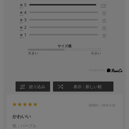
★
5
(10)
★
4
(0)
★
3
(0)
★
2
(0)
★
1
(0)
サイズ感
大きい
小さい
絞り込み
表示：新しい順
【投稿日：2026.4.3】
かわいい
色：パープル