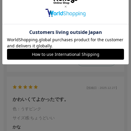
^_^
身長:
151～155cm
体型:
普通
年代:
40代後半
普段着ているサイズ:
M
靴のサイズ:
23.0cm
体重:
46kg~50kg
エスターバニーが最近気になってて
こちらでは靴下が販売されてたので思わず購入しました
使うのがもったいないくらいです
参考になった
0
【投稿日：2025.12.27】
かわいくてよかったです。
色：うすピンク
サイズ感
:ちょうどいい
かな