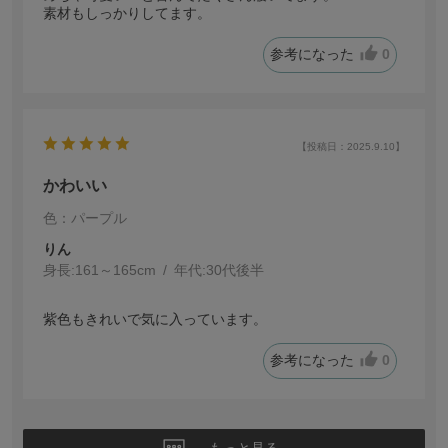
素材もしっかりしてます。
参考になった
0
【投稿日：2025.9.10】
かわいい
色：パープル
りん
身長:
161～165cm
年代:
30代後半
紫色もきれいで気に入っています。
参考になった
0
もっと見る