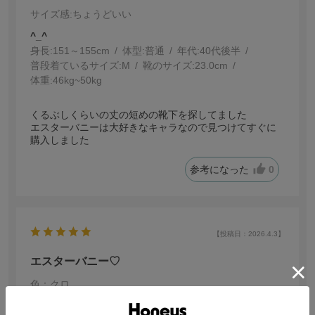
サイズ感
:ちょうどいい
^_^
身長:
151～155cm
体型:
普通
年代:
40代後半
普段着ているサイズ:
M
靴のサイズ:
23.0cm
体重:
46kg~50kg
くるぶしくらいの丈の短めの靴下を探してました
エスターバニーは大好きなキャラなので見つけてすぐに
購入しました
参考になった
0
【投稿日：2026.4.3】
エスターバニー♡
色：クロ
サイズ感
:ちょうどいい