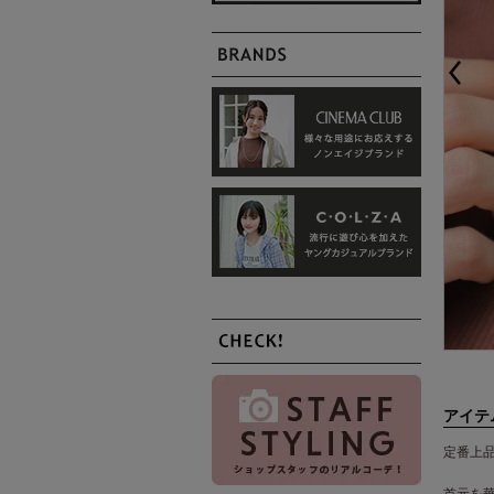
アイテ
定番上
首元を