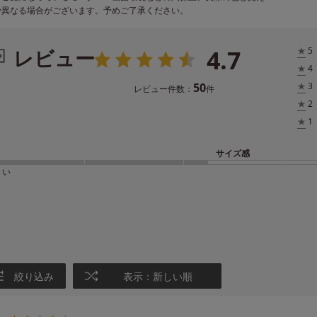
少異なる場合がございます。予めご了承ください。
4.7
レビュー
★
5
★
4
50
★
3
レビュー件数：
件
★
2
★
1
サイズ感
きい
絞り込み
表示：新しい順