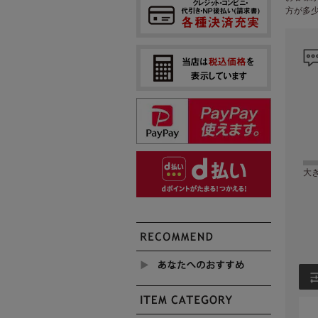
方が多
大