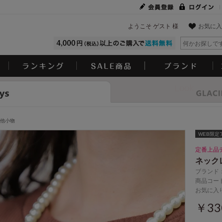
ようこそ ゲスト 様
お気に入
Look
他小物
WEB限定
定番上品
ネック
ブランド
商品コード
お気に入
￥3