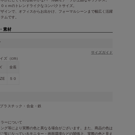
５０ｃｍのトレンドライクなコンパクトサイズ。
デザインで、オフィスからお出かけ、フォーマルシーンまで幅広く活躍
イテムです。
・素材
ズ
サイズガイド
イズ（cm）
ズ
全長
IZE
５０
／プラスチック・合金・鉄
カラーについて
ィング等により実際の色と異なる場合がございます。また、商品の色は
がご覧になっているモニター・画面環境などの関係上、実際の色と見え