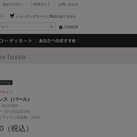
初めての方へ
ご利用ガイド
お問い合わせ
り
ショッピングカートに商品はありません
詳細検索
アイテム
デザイン
レス（パール）
：
GLACIER
 :
377161202391
りアイテム登録数：209人
30（税込）