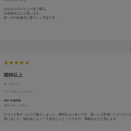
みなさんのレビュー見て購入。
お値段以上だと思います。
姪っ子の結婚式に着ていく予定です。
期待以上
色：ホワイト
サイズ感
:ちょうどいい
no name
身長:
166～170cm
口コミが良かったので購入しました。期待以上に良いです。軽いし日常使いにぴったり
思いました。留め金にもう一工夫ほしいところですが、価格以上だと思います。