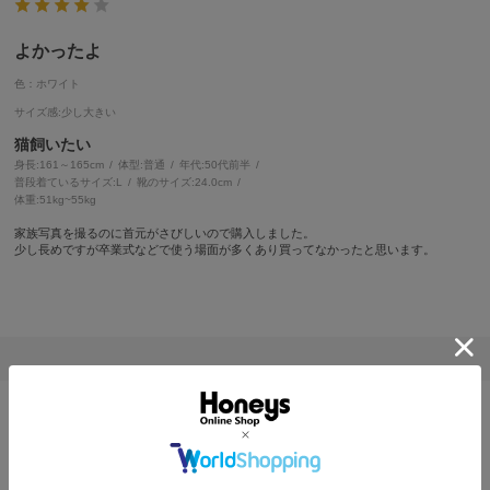
よかったよ
色：ホワイト
サイズ感
:少し大きい
猫飼いたい
身長:
161～165cm
体型:
普通
年代:
50代前半
普段着ているサイズ:
L
靴のサイズ:
24.0cm
体重:
51kg~55kg
家族写真を撮るのに首元がさびしいので購入しました。
少し長めですが卒業式などで使う場面が多くあり買ってなかったと思います。
値段以上