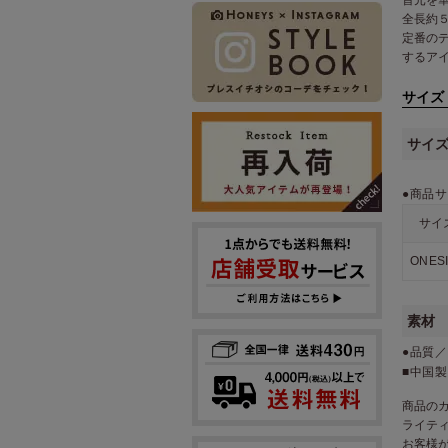
全長約
定番の
するア
サイズ
サイ
●商品サ
サイ
ONES
素材
●品質
■中国製
商品の
ライテ
お客様