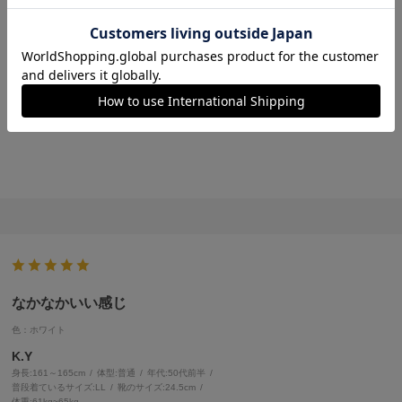
色：ホワイト
サイズ感
:ちょうどいい
no name
身長:
166～170cm
年代:
30代後半
普段着ているサイズ:
LL
普段使いには、これで十分です。
お値段以上のクオリティーで、ニットの上からよく付けています。
買って大正解です！
なかなかいい感じ
色：ホワイト
K.Y
身長:
161～165cm
体型:
普通
年代:
50代前半
普段着ているサイズ:
LL
靴のサイズ:
24.5cm
体重:
61kg~65kg