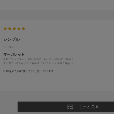
シンプル
色：ホワイト
マーガレット
身長:
151～155cm
体型:
ぽっちゃり
年代:
40代後半
普段着ているサイズ:
L
靴のサイズ:
24.0cm
体重:
71kg以上
礼服を着た時に使いたいと思っています。
もっと見る