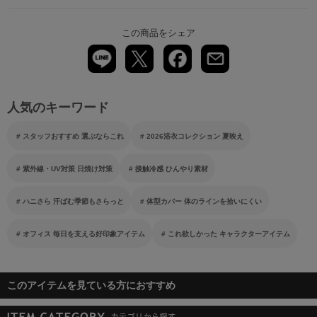
この商品をシェア
人気のキーワード
スタッフおすすめ 選ぶならこれ
2026浴衣コレクション 夏映え
紫外線・UV対策 日焼け対策
接触冷感 ひんやり素材
ハニさら 汗ばむ季節もさらっと
体型カバー 体のラインを拾いにくい
オフィス 毎日を支える好印象アイテム
これ欲しかった キャラクターアイテム
このアイテムを見ている方におすすめ