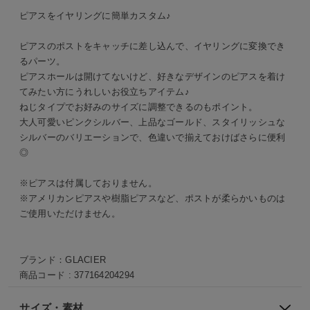
ピアスをイヤリングに簡単カスタム♪
ピアスのポストをキャッチに差し込んで、イヤリングに変換でき
るパーツ。
ピアスホールは開けてないけど、好きなデザインのピアスを着け
てみたい方にうれしいお役立ちアイテム♪
ねじタイプでお好みのサイズに調整できるのもポイント。
大人可愛いピンクシルバー、上品なゴールド、スタイリッシュな
シルバーのバリエーションで、色違いで揃えておけばさらに便利
◎
※ピアスは付属しておりません。
※アメリカンピアスや樹脂ピアスなど、ポストが柔らかいものは
ご使用いただけません。
ブランド：
GLACIER
商品コード :
377164204294
サイズ・素材