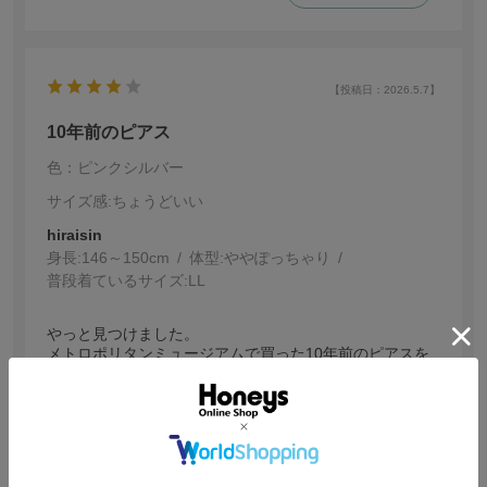
【投稿日：2026.5.7】
10年前のピアス
色：ピンクシルバー
サイズ感
:ちょうどいい
hiraisin
身長:
146～150cm
体型:
ぽっちゃり
普段着ているサイズ:
LL
っと見つけました。
メトロポリタンミュージアムで買った10年前のピアスを
イヤリングにして使うことが出来ます。作り替えるより
も良かったです。
参考になった
1