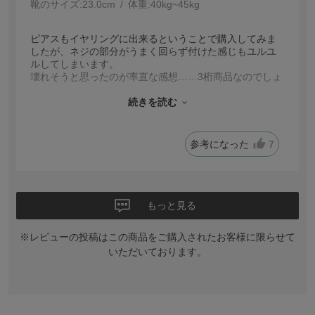
靴のサイズ:
23.0cm
体重:
40kg~45kg
ピアスもイヤリングに出来るということで購入してみま
したが、ネジの部分がうまく回らず付けた感じもユルユ
ルしてしまいます。
壊れそうと思ったのが率直な感想……3桁商品なのでしょ
うがないのかなって感じです。
もう少し丁寧な作りだと嬉しいです。
続きを読む
なので今回は星2つにさせて頂きました。
参考になった
7
もっと見る
※レビューの投稿はこの商品をご購入されたお客様に限らせて
いただいております。