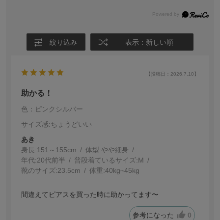
絞り込み
表示：新しい順
【投稿日：2026.7.10】
助かる！
色：ピンクシルバー
サイズ感
:ちょうどいい
あき
身長:
151～155cm
体型:
細身
年代:
20代前半
普段着ているサイズ:
M
靴のサイズ:
23.5cm
体重:
40kg~45kg
間違えてピアスを買った時に助かってます〜
参考になった
0