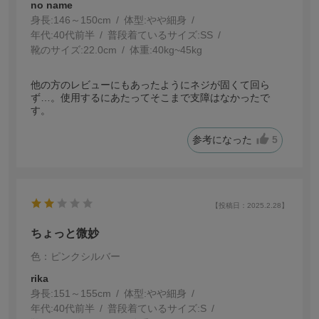
no name
身長:
146～150cm
体型:
細身
年代:
40代前半
普段着ているサイズ:
SS
靴のサイズ:
22.0cm
体重:
40kg~45kg
他の方のレビューにもあったようにネジが固くて回ら
ず…。使用するにあたってそこまで支障はなかったで
す。
参考になった
5
【投稿日：2025.2.28】
ちょっと微妙
色：ピンクシルバー
rika
身長:
151～155cm
体型:
細身
年代:
40代前半
普段着ているサイズ:
S