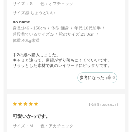
サイズ：Ｓ
色：オフチェック
サイズ感
:ちょうどいい
no name
身長:
146～150cm
体型:
細身
年代:
10代前半
普段着ているサイズ:
S
靴のサイズ:
23.0cm
体重:
40kg未満
中2の娘へ購入しました。
キャミと違って、肩紐がずり落ちにくくていいです。
サラッとした素材で夏のレイヤードにピッタリです。
参考になった
0
【投稿日：2026.6.27】
可愛いかっです。
サイズ：Ｍ
色：アカチェック