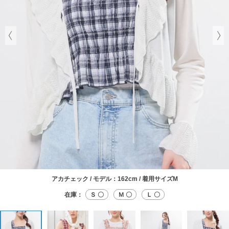
アカチェック / モデル：162cm / 着用サイズM
在庫：
Ｓ 〇
Ｍ 〇
Ｌ 〇