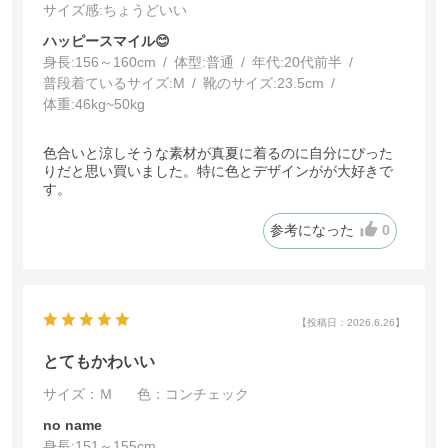
サイズ感
:ちょうどいい
ハッピースマイル😊
身長:
156～160cm
体型:
普通
年代:
20代前半
普段着ているサイズ:
M
靴のサイズ:
23.5cm
体重:
46kg~50kg
色合いと涼しそうな素材が真夏に着るのに自分にぴった
りだと思い買いました。特に色とデザインがが大好きで
す。
参考になった
0
【投稿日：2026.6.26】
とてもかわいい
サイズ：Ｍ
色：コンチェック
no name
身長:
151～155cm