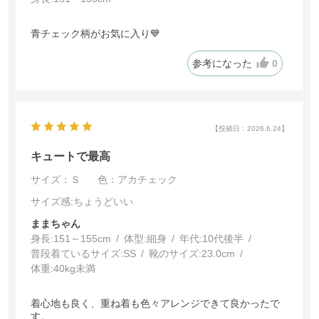
青チェック柄がお気に入り💙
参考になった
0
【投稿日：2026.6.24】
キュートで最高
サイズ：Ｓ
色：アカチェック
サイズ感
:ちょうどいい
ままちゃん
身長:
151～155cm
体型:
細身
年代:
10代後半
普段着ているサイズ:
SS
靴のサイズ:
23.0cm
体重:
40kg未満
着心地も良く、重ね着も色々アレンジできて良かったで
す。