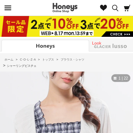
Look
ホーム
>
C･O･L･Z･A
>
トップス
>
ブラウス・シャツ
>
シャーリングビスチェ
1 | 22