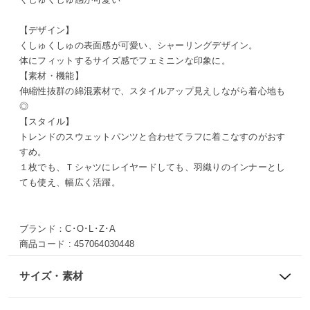
【デザイン】
くしゅくしゅの表面感が可愛い、シャーリングデザイン。
体にフィットするサイズ感でフェミニンな印象に。
【素材・機能】
伸縮性抜群の綿混素材で、スタイルアップ見えしながら着心地も
◎
【スタイル】
トレンドのスウェットパンツと合わせてラフに着こなすのがおす
すめ。
１枚でも、Ｔシャツにレイヤードしても、羽織りのインナーとし
ても使え、幅広く活躍。
ブランド：
C･O･L･Z･A
商品コード :
457064030448
サイズ・素材