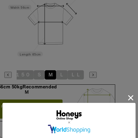
Width
56cm
Length
65cm
１５０
Ｓ
Ｍ
Ｌ
ＬＬ
56cm 50kgRecommended
Ｍ
Find out more on your body
type