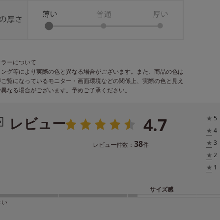
カラーについて
ィング等により実際の色と異なる場合がございます。また、商品の色は
がご覧になっているモニター・画面環境などの関係上、実際の色と見え
少異なる場合がございます。予めご了承ください。
4.7
レビュー
★
5
★
4
38
★
3
レビュー件数：
件
★
2
★
1
サイズ感
きい