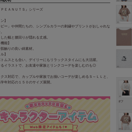
『ＰＥＡＮＵＴＳ』シリーズ
イン】
ーピー」や仲間たちの、シンプルカラーの刺繍やプリントがおしゃれな
ン。
りした幅と腰回りが隠れる丈感。
・機能】
で肌触りの良い綿素材。
イル】
ボトムスとも合い、デイリーにもリラックスタイムにも大活躍。
なるイラストで、お友達や家族とリンクコーデを楽しむのも◎
ックス対応で、カップルや家族でお揃いコーデが楽しめるＳ～ＬＬと、
高学年対応の１５０のサイズ展開。
オフ