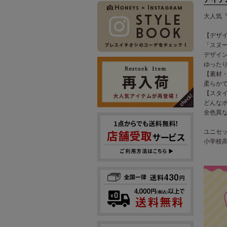
大人気
【デザ
「スヌ
デザイ
ゆった
【素材
柔らか
【スタ
どんな
全色異
ユニセ
小学校