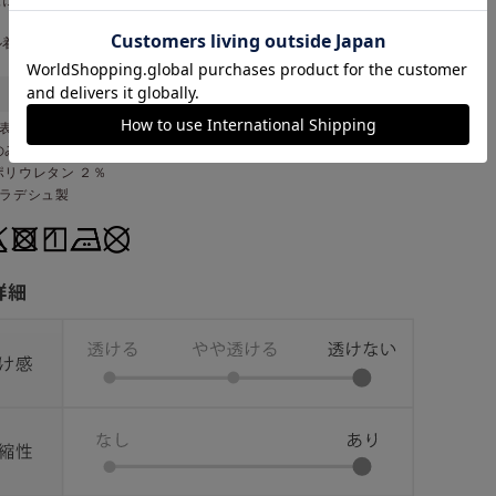
ズにつきましては若干の誤差が生じる場合がございます。予めご了承く
。
ル着用サイズ：Ｍサイズ
表地 綿 １００％・別布 綿 ９６％・ポリウレタン ４％・※オート
み 表地 綿 ９６％・レーヨン ４％・別布 綿 ９４％・レーヨン
ポリウレタン ２％
グラデシュ製