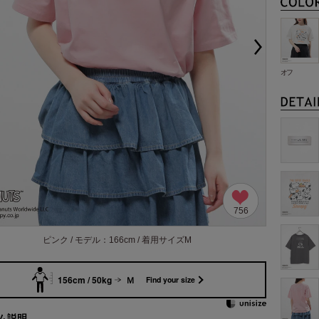
オフ
756
ピンク / モデル：166cm / 着用サイズM
156cm / 50kg
Ｍ
Find your size
ム説明