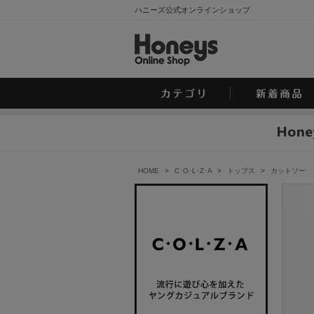
ハニーズ公式オンラインショップ
HOME
>
C･O･L･Z･A
>
トップス
>
カットソー