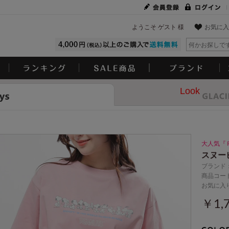
ようこそ ゲスト 様
お気に入
Look
大人気『
スヌー
ブランド
商品コード
お気に入
￥1