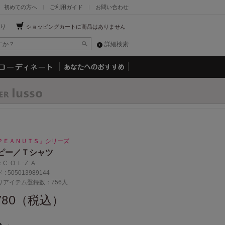
初めての方へ
ご利用ガイド
お問い合わせ
り
ショッピングカートに商品はありません
詳細検索
ＰＥＡＮＵＴＳ』シリーズ
ピー／Ｔシャツ
：
C･O･L･Z･A
 :
505013989144
りアイテム登録数：756人
,780（税込）