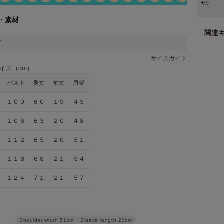
モカ
・素材
関連
ズ
サイズガイド
イズ（cm）
バスト
身丈
袖丈
肩幅
１００
６０
１９
４５
１０６
６３
２０
４８
１１２
６５
２０
５１
１１８
６８
２１
５４
１２４
７１
２１
５７
Sleeve length
20cm
Shoulder width
51cm