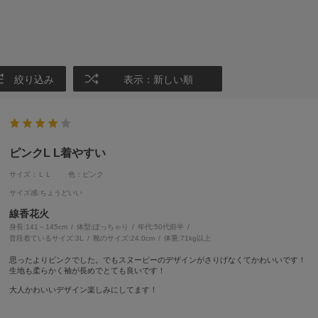
絞り込み
表示：新しい順
ピンクL L着やすい
サイズ：ＬＬ
色：ピンク
サイズ感
:ちょうどいい
線香花火
身長:
141～145cm
体型:
ぽっちゃり
年代:
50代前半
普段着ているサイズ:
3L
靴のサイズ:
24.0cm
体重:
71kg以上
思ったよりピンクでした。でもスヌーピーのデザインがさりげなくてかわいいです！
生地も柔らかく袖が長めでとても良いです！
大人かわいいデザイン楽しみにしてます！