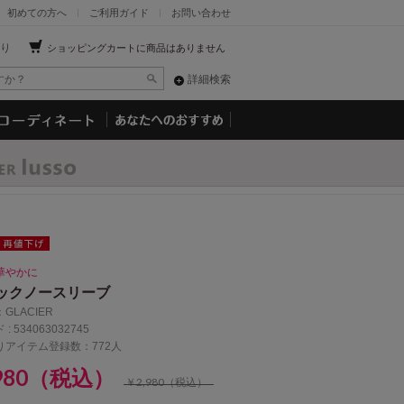
初めての方へ
ご利用ガイド
お問い合わせ
り
ショッピングカートに商品はありません
詳細検索
華やかに
ックノースリーブ
：
GLACIER
 :
534063032745
りアイテム登録数：772人
,980（税込）
￥2,980（税込）