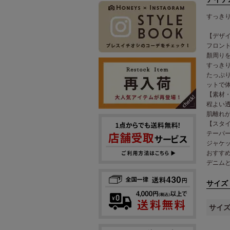
すっき
【デザ
フロン
顏周り
すっき
たっぷ
ットで
【素材
程よい
肌離れ
【スタ
テーパ
ジャケ
おすす
デニム
サイズ
サイ