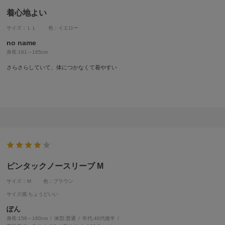
着心地よい
サイズ：ＬＬ
色：イエロー
no name
身長:
161～165cm
さらさらしていて、体につかなくて着やすい
ピンタックノースリーブ M
サイズ：Ｍ
色：ブラウン
サイズ感
:ちょうどいい
ぽん
身長:
156～160cm
体型:
普通
年代:
40代後半