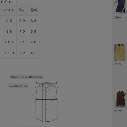
イズ（cm）
バスト
身丈
肩幅
ブルー
９５
６９
３８
９８
７０
３９
１０４
７１
４０
１１０
７２
４２
イエロー
Shoulder width
39cm
Width
49cm
ブラウン