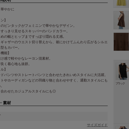
り華やかに
イン】
トのピンタックがフェミニンで華やかなデザイン。
をすっきり見せるスキッパーのバンドカラー。
りめの幅とヒップまですっぽり隠れる丈感。
りギャザーのウエスト切り替えから、裾にかけてふんわり広がるシルエ
体型もカバー。
・機能】
透け感で軽やかなレーヨン混素材。
が良く着心地も抜群。
イル】
ードパンツやストレートパンツと合わせたきれいめスタイルに大活躍。
ットやカーディガンなどの羽織り物と合わせやすく、通勤スタイルにも
ブラック
め。
と合わせたカジュアルスタイルにも◎
・素材
ズ
サイズガイド