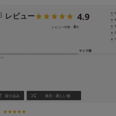
4.9
レビュー
★
5
★
4
8
★
3
レビュー件数：
件
★
2
★
1
サイズ感
きい
絞り込み
表示：新しい順