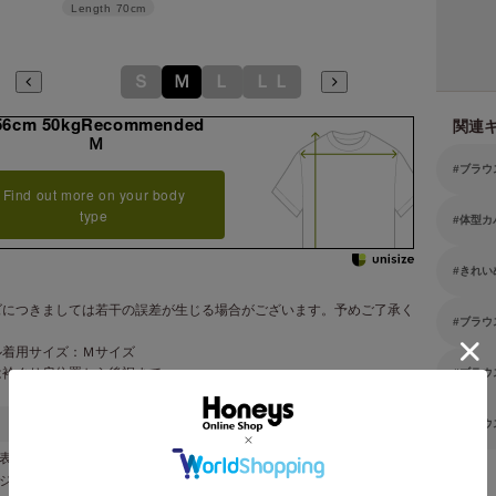
Length
70cm
Ｓ
Ｍ
Ｌ
ＬＬ
56cm 50kgRecommended
関連
Ｍ
ブラウ
Find out more on your body
type
体型カ
きれい
ズにつきましては若干の誤差が生じる場合がございます。予めご了承く
ブラウ
。
ル着用サイズ：Ｍサイズ
は衿ぐり肩位置から後裾まで
ブラウ
ブラウ
表地 レーヨン ８２％・ポリエステル １８％
ボジア製