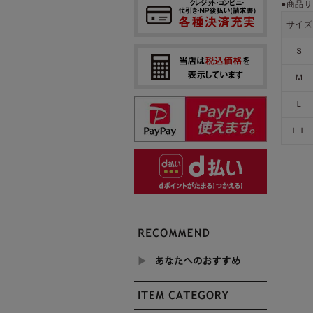
●商品サ
サイズ
Ｓ
Ｍ
Ｌ
ＬＬ