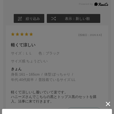
絞り込み
表示：新しい順
【投稿日：2026.8.6】
軽くて涼しい
サイズ：ＬＬ
色：ブラック
サイズ感
:ちょうどいい
きょん
身長:
161～165cm
体型:
ぽっちゃり
年代:
40代前半
普段着ているサイズ:
LL
軽くて涼しいし履いていて楽です。
ハニーズさんでこちらの黒とトップス黒のセットを購
入。法事に来て行きます。
参考になった
0