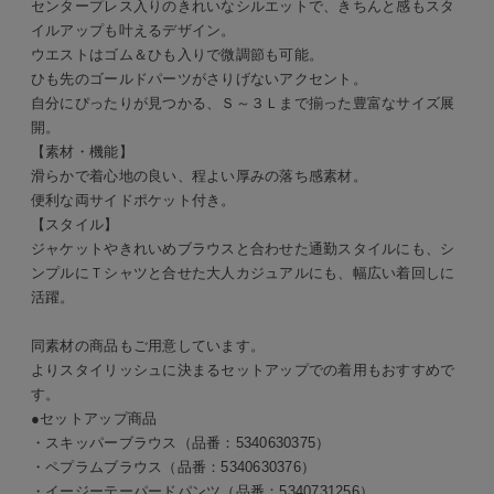
センタープレス入りのきれいなシルエットで、きちんと感もスタ
イルアップも叶えるデザイン。
ウエストはゴム＆ひも入りで微調節も可能。
ひも先のゴールドパーツがさりげないアクセント。
自分にぴったりが見つかる、Ｓ～３Ｌまで揃った豊富なサイズ展
開。
【素材・機能】
滑らかで着心地の良い、程よい厚みの落ち感素材。
便利な両サイドポケット付き。
【スタイル】
ジャケットやきれいめブラウスと合わせた通勤スタイルにも、シ
ンプルにＴシャツと合せた大人カジュアルにも、幅広い着回しに
活躍。
同素材の商品もご用意しています。
よりスタイリッシュに決まるセットアップでの着用もおすすめで
す。
●セットアップ商品
・スキッパーブラウス（品番：5340630375）
・ペプラムブラウス（品番：5340630376）
・イージーテーパードパンツ（品番：5340731256）