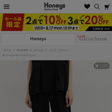
Look
ホーム
>
GLACIER
>
ボトムス
>
パンツ・スキニー
>
イージーテーパードパンツ
1 | 27