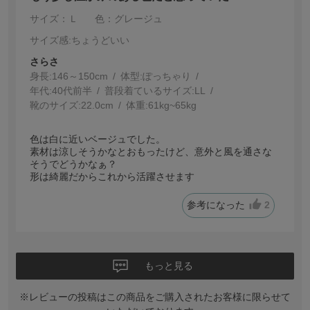
サイズ：Ｌ
色：グレージュ
サイズ感
:ちょうどいい
さらさ
身長:
146～150cm
体型:
ぽっちゃり
年代:
40代前半
普段着ているサイズ:
LL
靴のサイズ:
22.0cm
体重:
61kg~65kg
色は白に近いベージュでした。
素材は涼しそうかなとおもったけど、意外と風を通さな
そうでどうかなぁ？
形は綺麗だからこれから活躍させます
参考になった
2
もっと見る
※レビューの投稿はこの商品をご購入されたお客様に限らせて