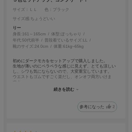
サイズ：ＬＬ
色：ブラック
サイズ感
:ちょうどいい
りー
身長:
161～165cm
体型:
ぽっちゃり
年代:
50代前半
普段着ているサイズ:
LL
靴のサイズ:
24.0cm
体重:
61kg~65kg
初めにダークモカをセットアップで購入しました。
生地が薄いのにペラペラな感じに見えず、とても涼しい
し、シワも気にならないので、大変重宝しています。
ウエストもゴムですごく楽だし、オンオフ両方いけま
す！
オフィスでも浮かないし、ラクチンなので旅行にもピッ
続きを読む
タリです。
もし、最初にたたみジワが気になる場合は、一度アイロ
ンをかければ、その後、何回洗濯してもシワはぶり返ら
参考になった
2
ず、アイロン入らずで着用できます。
あまりにも気に入ったので、３色セットアップで購入し
ました！
会社にはパンプスやフラットシューズ、オフには厚底サ
ンダルを合わせています。