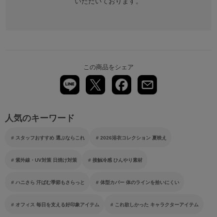
いただいております。
この商品をシェア
人気のキーワード
スタッフおすすめ 選ぶならこれ
2026浴衣コレクション 夏映え
紫外線・UV対策 日焼け対策
接触冷感 ひんやり素材
ハニさら 汗ばむ季節もさらっと
体型カバー 体のラインを拾いにくい
オフィス 毎日を支える好印象アイテム
これ欲しかった キャラクターアイテム