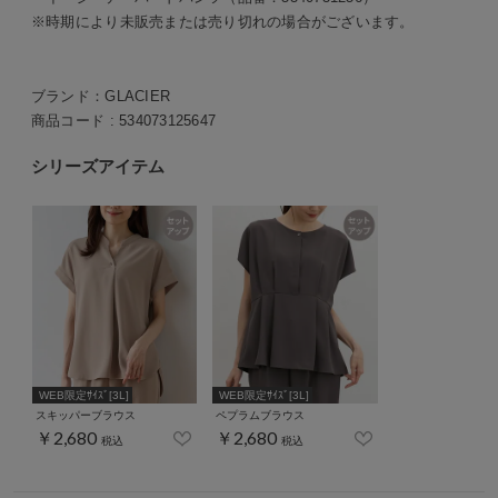
※時期により未販売または売り切れの場合がございます。
ブランド：
GLACIER
商品コード :
534073125647
シリーズアイテム
WEB限定ｻｲｽﾞ[3L]
WEB限定ｻｲｽﾞ[3L]
スキッパーブラウス
ペプラムブラウス
￥2,680
￥2,680
税込
税込