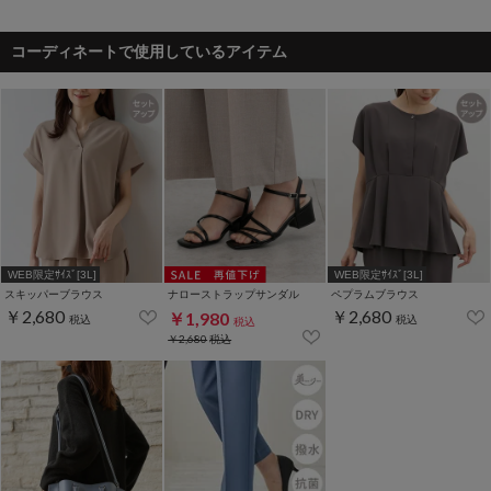
コーディネートで使用しているアイテム
WEB限定ｻｲｽﾞ[3L]
WEB限定ｻｲｽﾞ[3L]
スキッパーブラウス
ナローストラップサンダル
ペプラムブラウス
￥2,680
￥2,680
￥1,980
税込
税込
税込
￥2,680
税込