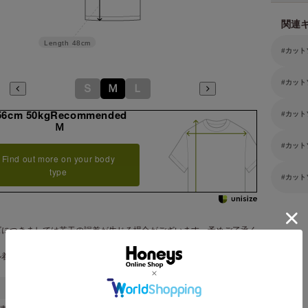
関連
Length
48cm
カット
カット
Ｓ
Ｍ
Ｌ
56cm 50kgRecommended
カット
Ｍ
カット
Find out more on your body
type
カット
ズにつきましては若干の誤差が生じる場合がございます。予めご了承く
。
ル着用サイズ：Ｍサイズ