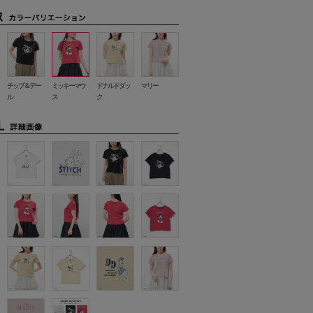
チップ＆デー
ミッキーマウ
ドナルドダッ
マリー
ル
ス
ク