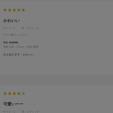
かわいい
サイズ：Ｌ
色：スティッチ
サイズ感
:ちょうどいい
no name
身長:
166～170cm
体型:
普通
丈も短すぎず、かわいい
可愛いーー
サイズ：Ｌ
色：スティッチ