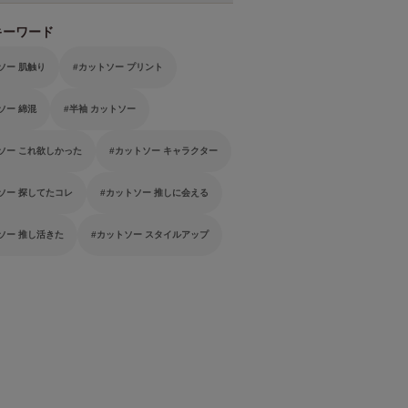
キーワード
ソー 肌触り
カットソー プリント
ソー 綿混
半袖 カットソー
ソー これ欲しかった
カットソー キャラクター
ソー 探してたコレ
カットソー 推しに会える
ソー 推し活きた
カットソー スタイルアップ