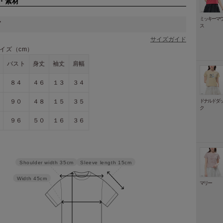
・素材
ミッキーマ
ズ
ス
サイズガイド
イズ（cm）
バスト
身丈
袖丈
肩幅
８４
４６
１３
３４
９０
４８
１５
３５
ドナルドダ
ク
９６
５０
１６
３６
Sleeve length
15cm
Shoulder width
35cm
Width
45cm
マリー