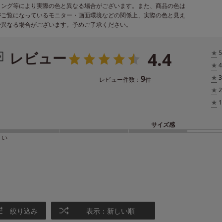
ィング等により実際の色と異なる場合がございます。また、商品の色は
がご覧になっているモニター・画面環境などの関係上、実際の色と見え
少異なる場合がございます。予めご了承ください。
4.4
レビュー
★
5
★
4
9
★
3
レビュー件数：
件
★
2
★
1
サイズ感
きい
絞り込み
表示：新しい順