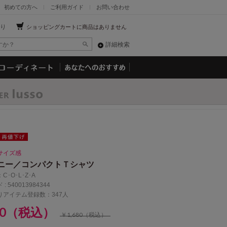
初めての方へ
ご利用ガイド
お問い合わせ
り
ショッピングカートに商品はありません
詳細検索
サイズ感
ニー／コンパクトＴシャツ
：
C･O･L･Z･A
 :
540013984344
りアイテム登録数：347人
80（税込）
￥1,680（税込）