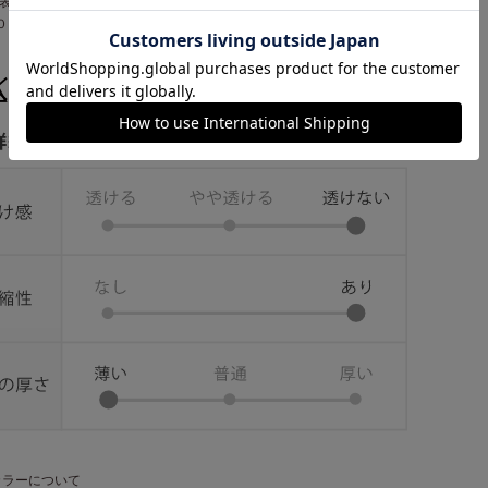
表地 綿 ６０％・ポリエステル ４０％・別布 綿 ６０％・ポリエス
０％
カラーについて