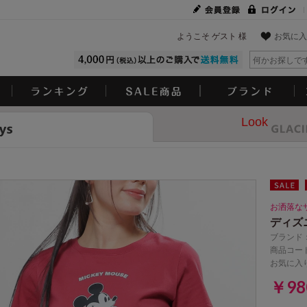
ようこそ ゲスト 様
お気に入
Look
お洒落な
ディズ
ブランド
商品コード
お気に入
￥9