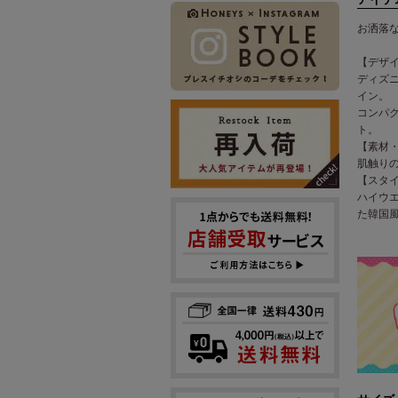
お洒落
【デザ
ディズ
イン。
コンパ
ト。
【素材
肌触り
【スタ
ハイウ
た韓国