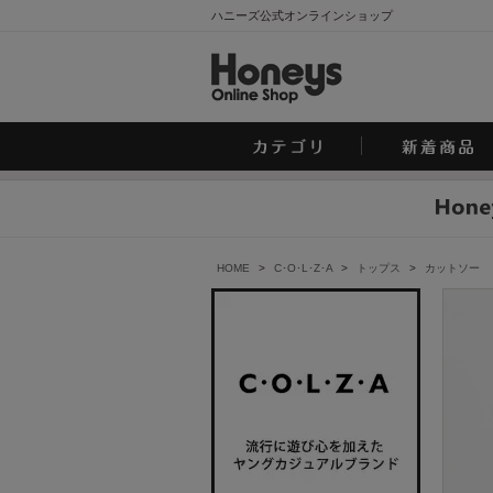
ハニーズ公式オンラインショップ
HOME
>
C･O･L･Z･A
>
トップス
>
カットソー