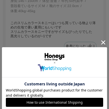
身長:
146～150cm
体型:
普通
年代:
50代前半
普段着ているサイズ:
M
靴のサイズ:
22.0cm
体重:
40kg~45kg
このスリムカラースキニーはいつも買っている物より薄
めの生地で暑い夏用にもいいです
スリムカラースキニーですがサイズもぴったりでした
黒光りしているのが−1です
参考になった
0
【投稿日：2026.6.10】
良かったです
サイズ：Ｌ
色：ネイビー
サイズ感
:ちょうどいい
ジュンコ。
身長:
151～155cm
体型:
普通
年代:
60代～