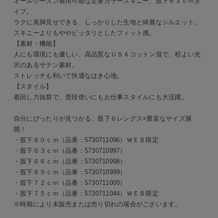
オールシーズン着用可能な定番カラースキニー、股下６３ｃｍタ
イプ。
ラクに美脚見せできる、しっかりした生地と綺麗なシルエット。
スキニーよりもややピッタリとしたフィット感。
【素材・機能】
人にも環境にも優しい、高品質なＵＳＡコットン混で、程よい光
沢のあるサテン素材。
ストレッチも利いて快適なはき心地。
【スタイル】
着回し力抜群で、普段使いにもお仕事スタイルにも大活躍。
自分にぴったりが見つかる、股下６レングス×豊富なサイズ展
開！
・股下６０ｃｍ（品番：5730711096）ＷＥＢ限定
・股下６３ｃｍ（品番：5730710997）
・股下６６ｃｍ（品番：5730710998）
・股下６９ｃｍ（品番：5730710999）
・股下７２ｃｍ（品番：5730711000）
・股下７５ｃｍ（品番：5730711044）ＷＥＢ限定
※時期により未販売または売り切れの場合がございます。