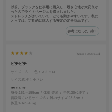
以前、ブラックを仕事用に購入し、履き心地が大変良か
ったのでライトベージュを購入しました。
ストレッチがきいていて、とても動きやすいです。私に
とっては、定期的に購入する安定の定番商品です。
参考になった
0
【投稿日：2026.5.24】
ピチピチ
サイズ：Ｓ
色：スミクロ
サイズ感
:少し小さい
no name
身長:
151～155cm
体型:
普通
年代:
30代後半
普段着ているサイズ:
S
靴のサイズ:
23.5cm
体重:
40kg~45kg