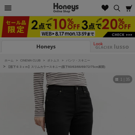
Look
ホーム
>
CINEMA CLUB
>
ボトムス
>
パンツ・スキニー
>
【股下６３ｃｍ】スリムカラースキニー(股下60/63/66/69/72/75cm展開)
1 | 35