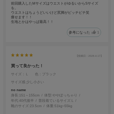
前回購入したMサイズはウエストがゆるいからSサイズ
を。
ウエストはちょうどいいけど尻脚がピッチピチ笑
痩せます！！
生地とかはやっぱ最高！！
参考になった
1
【投稿日：2026.4.17】
買って良かった！
サイズ：Ｌ
色：ブラック
サイズ感
:少し小さい
no name
身長:
151～155cm
体型:
ぽっちゃり
年代:
40代後半
普段着ているサイズ:
L
靴のサイズ:
23.5cm
体重:
51kg~55kg