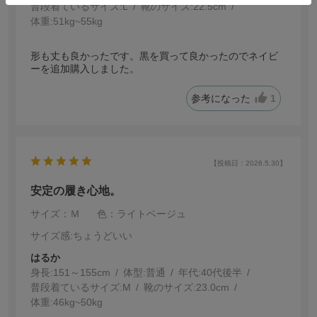
普段着ているサイズ:
L
靴のサイズ:
22.5cm
体重:
51kg~55kg
形も丈も良かったです。黒を買って良かったのでネイビ
ーを追加購入しました。
参考になった
1
【投稿日：2026.5.30】
安定の履き心地。
サイズ：Ｍ
色：ライトベージュ
サイズ感
:ちょうどいい
はるか
身長:
151～155cm
体型:
普通
年代:
40代後半
普段着ているサイズ:
M
靴のサイズ:
23.0cm
体重:
46kg~50kg