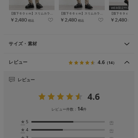
WEB限定ｻｲｽﾞ[3L]
【股下６０ｃｍ】スリムカラースキニー(股下60/63/66/69/72/75cm展開)
【股下６６ｃｍ】スリムカラースキニー(股下60/63/66/69/72/75cm展開)
￥2,480
￥2,480
￥2,480
税込
税込
税込
サイズ・素材
4.6
レビュー
（14）
レビュー
4.6
14
レビュー件数：
件
★
5
(8)
★
4
(6)
★
3
(0)