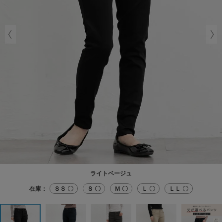
ライトベージュ
在庫：
ＳＳ 〇
Ｓ 〇
Ｍ 〇
Ｌ 〇
ＬＬ 〇