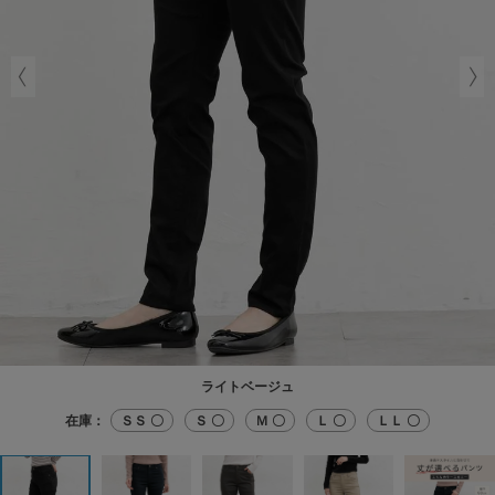
ライトベージュ
在庫：
ＳＳ 〇
Ｓ 〇
Ｍ 〇
Ｌ 〇
ＬＬ 〇