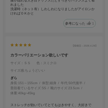
腰が隠れる大き目トップスだとすっきりバランスよく着
れました
洗濯時（ネット有）しわしわになりましたがアイロンか
ければＯＫかと
参考になった
1
【投稿日：2026.4.29】
カラーバリエーション欲しいです
サイズ：ＳＳ
色：スミクロ
サイズ感
:ちょうどいい
ぎら
身長:
151～155cm
体型:
細身
年代:
50代後半
普段着ているサイズ:
SS
靴のサイズ:
23.5cm
体重:
40kg~45kg
ストレッチが効いていてとてもはきやすく、大好きで