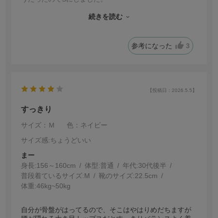
結果、ちょうど良いサイズ感でした。
股上がもう少し深ければ、とは思いますが、ストレッチ
続きを読む
もきいて、履き心地も良いので満足しています。
参考になった
3
【投稿日：2026.5.5】
すっきり
サイズ：Ｍ
色：ネイビー
サイズ感
:ちょうどいい
まー
身長:
156～160cm
体型:
普通
年代:
30代後半
普段着ているサイズ:
M
靴のサイズ:
22.5cm
体重:
46kg~50kg
自分が骨盤がはってるので、そこはやはりめだちますが