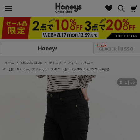
Look
ホーム
>
CINEMA CLUB
>
ボトムス
>
パンツ・スキニー
>
【股下６６ｃｍ】スリムカラースキニー(股下60/63/66/69/72/75cm展開)
1 | 35