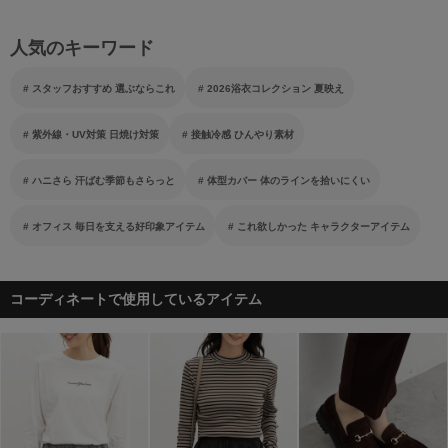
人気のキーワード
スタッフおすすめ 選ぶならこれ
2026浴衣コレクション 夏映え
紫外線・UV対策 日焼け対策
接触冷感 ひんやり素材
ハニさら 汗ばむ季節もさらっと
体型カバー 体のラインを拾いにくい
オフィス 毎日を支える好印象アイテム
これ欲しかった キャラクターアイテム
コーディネートで使用しているアイテム