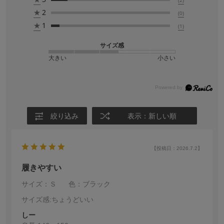
★
2
(0)
★
1
(1)
サイズ感
大きい
小さい
絞り込み
表示：新しい順
【投稿日：2026.7.2】
履きやすい
サイズ：Ｓ
色：ブラック
サイズ感
:ちょうどいい
しー