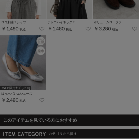
ロゴ刺繍Ｔシャツ
テレコハイネックＴ
ボリュームローファー
￥1,480
￥1,480
￥3,280
税込
税込
税込
WEB限定ｻｲｽﾞ[25.0]
はっ水バレエシューズ
￥2,480
税込
このアイテムを見ている方におすすめ