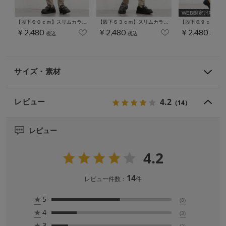
WEB限定ｻｲｽﾞ[3L]
【股下６０ｃｍ】スリムカラースキニー(股下60/63/66/69/72/75cm展開)
【股下６３ｃｍ】スリムカラースキニー(股下60/63/66/69/72/75cm展開)
￥2,480
￥2,480
￥2,480
税込
税込
税込
サイズ・素材
4.2
レビュー
（14）
レビュー
4.2
14
レビュー件数：
件
★
5
(8)
★
4
(3)
★
3
(2)