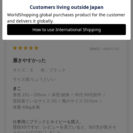
イズが、オンラインで購入できて良かったです。1週間く
らいで店頭へ入荷して、受け取れました。
参考になった
0
【投稿日：2026.5.17】
履きやすかった
サイズ：Ｓ
色：ブラック
サイズ感
:ちょうどいい
きこ
身長:
151～155cm
体型:
細身
年代:
50代前半
普段着ているサイズ:
SS
靴のサイズ:
23.5cm
体重:
40kg未満
仕事用にブラックとネイビーを購入。
普段XSですが、レビューを見ていると、Sの方が良さそ
うだったのでSにしました。