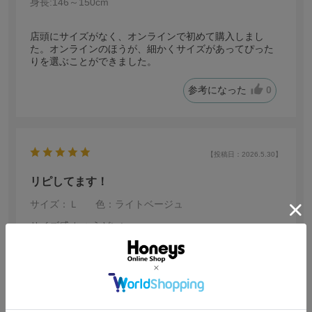
身長:
146～150cm
店頭にサイズがなく、オンラインで初めて購入しまし
た。オンラインのほうが、細かくサイズがあってぴった
りを選ぶことができました。
参考になった
0
【投稿日：2026.5.30】
リピしてます！
サイズ：Ｌ
色：ライトベージュ
サイズ感
:ちょうどいい
no name
身長:
156～160cm
履き心地が良く、色違いも購入しました。仕事でも使い
すくてお気に入りです。また、店頭にないカラーやサ