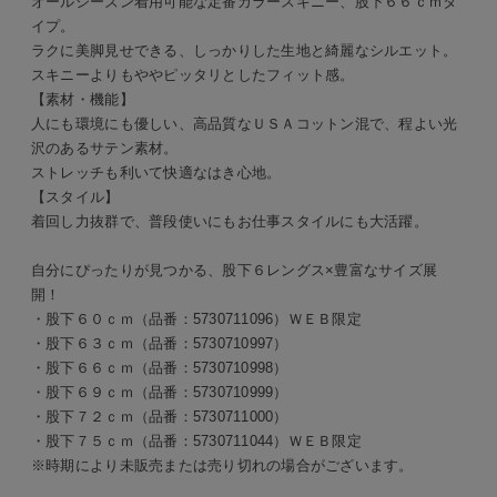
オールシーズン着用可能な定番カラースキニー、股下６６ｃｍタ
イプ。
ラクに美脚見せできる、しっかりした生地と綺麗なシルエット。
スキニーよりもややピッタリとしたフィット感。
【素材・機能】
人にも環境にも優しい、高品質なＵＳＡコットン混で、程よい光
沢のあるサテン素材。
ストレッチも利いて快適なはき心地。
【スタイル】
着回し力抜群で、普段使いにもお仕事スタイルにも大活躍。
自分にぴったりが見つかる、股下６レングス×豊富なサイズ展
開！
・股下６０ｃｍ（品番：5730711096）ＷＥＢ限定
・股下６３ｃｍ（品番：5730710997）
・股下６６ｃｍ（品番：5730710998）
・股下６９ｃｍ（品番：5730710999）
・股下７２ｃｍ（品番：5730711000）
・股下７５ｃｍ（品番：5730711044）ＷＥＢ限定
※時期により未販売または売り切れの場合がございます。