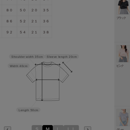
８０
５０
２０
３５
ブラック
８６
５２
２１
３６
９２
５４
２１
３８
Sleeve length
20cm
Shoulder width
35cm
ピンク
Width
40cm
Length
50cm
Ｓ
Ｍ
Ｌ
ＬＬ
グレー