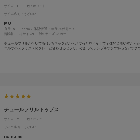
サイズ：Ｌ
色：ホワイト
サイズ感
:ちょうどいい
MO
身長:
151～155cm
体型:
普通
年代:
20代前半
普段着ているサイズ:
L
靴のサイズ:
23.5cm
チュールフリルが付いてるけどVネックだからボワっと見えなくて全体的に着やすかっ
コルザのスラックスのグレーと合わせるとフリルがあってシンプルすぎず飾らないすぎ
チュールフリルトップス
サイズ：Ｍ
色：ピンク
サイズ感
:ちょうどいい
no name