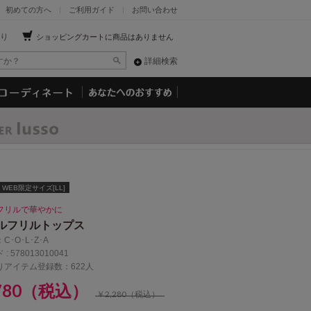
初めての方へ
ご利用ガイド
お問い合わせ
り
ショッピングカートに商品はありません
詳細検索
WEB限定サイズ[LL]
フリルで華やかに
ルフリルトップス
：
C･O･L･Z･A
 :
578013010041
りアイテム登録数：622人
,780（税込）
￥2,280（税込）