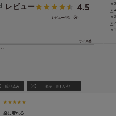
4.5
レビュー
★
5
★
4
6
★
3
レビュー件数：
件
★
2
★
1
サイズ感
きい
絞り込み
表示：新しい順
楽に着れる