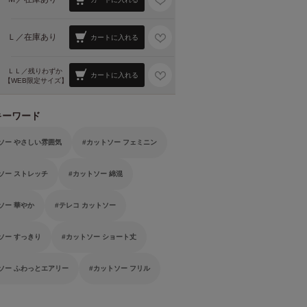
Ｌ／
在庫あり
カートに入れる
ＬＬ／
残りわずか
カートに入れる
【WEB限定サイズ】
キーワード
ソー やさしい雰囲気
カットソー フェミニン
ソー ストレッチ
カットソー 綿混
ソー 華やか
テレコ カットソー
ソー すっきり
カットソー ショート丈
ソー ふわっとエアリー
カットソー フリル