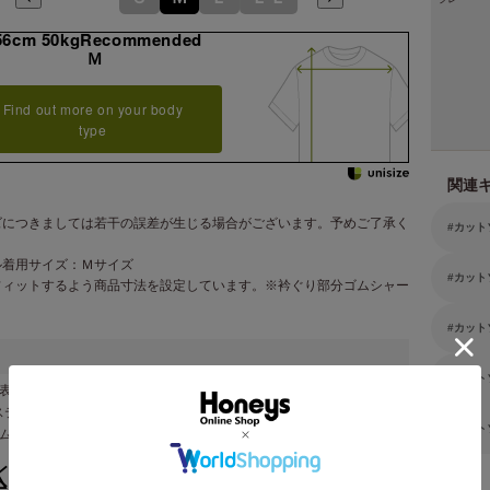
56cm 50kgRecommended
Ｍ
Find out more on your body
type
関連
ズにつきましては若干の誤差が生じる場合がございます。予めご了承く
カット
。
ル着用サイズ：Ｍサイズ
カット
フィットするよう商品寸法を設定しています。※衿ぐり部分ゴムシャー
カット
カット
表地 ポリエステル ６５％・綿 ３３％・ポリウレタン ２％・別布
ステル １００％
カット
ナム製