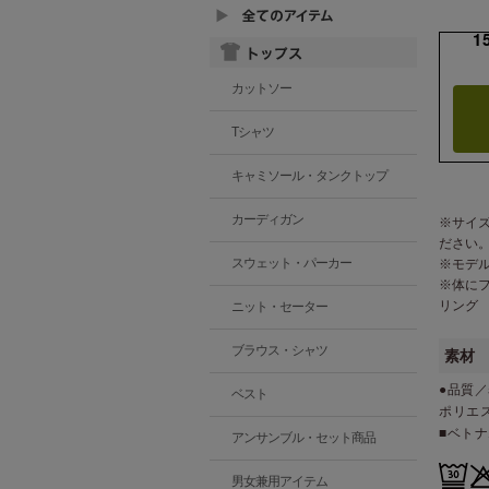
1
カットソー
Tシャツ
キャミソール・タンクトップ
カーディガン
※サイ
ださい
スウェット・パーカー
※モデ
※体に
リング
ニット・セーター
ブラウス・シャツ
素材
●品質／
ベスト
ポリエ
■ベト
アンサンブル・セット商品
男女兼用アイテム