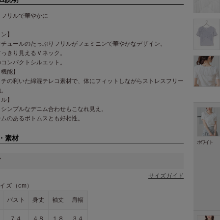
りフリルで華やかに
イン】
なチュールのたっぷりフリルがフェミニンで華やかなデザイン。
すっきり見えるＶネック。
のコンパクトシルエット。
・機能】
ッチの利いた綿混テレコ素材で、体にフィットしながらストレスフリー
地。
イル】
、シンプルなデニム合わせもこなれ見え。
ームのあるボトムスとも好相性。
・素材
ホワイト
ズ
サイズガイド
イズ（cm）
バスト
身丈
袖丈
肩幅
７４
４８
１８
３４