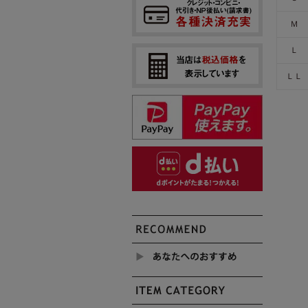
Ｍ
Ｌ
ＬＬ