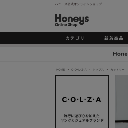
ハニーズ公式オンラインショップ
HOME
>
C･O･L･Z･A
>
トップス
>
カットソー