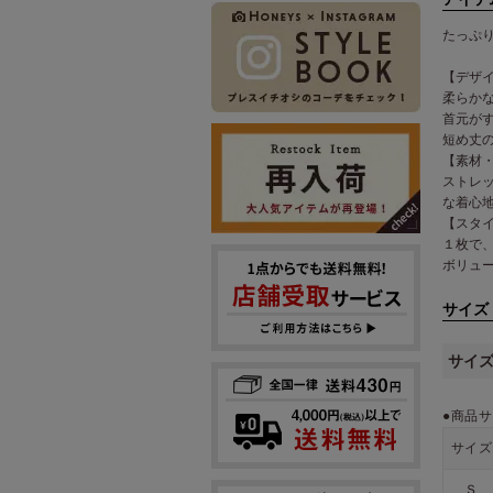
たっぷ
【デザ
柔らか
首元が
短め丈
【素材
ストレ
な着心
【スタ
１枚で
ボリュ
サイズ
サイ
●商品サ
サイズ
Ｓ