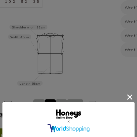
１０２
６２
３５
カット
カット
Shoulder width
32cm
カット
Width
45cm
カット
Length
58cm
Ｓ
Ｍ
Ｌ
ＬＬ
56cm 50kgRecommended
Ｍ
Find out more on your body