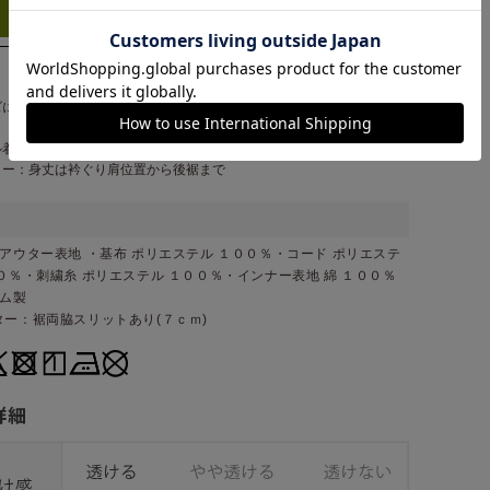
type
ズにつきましては若干の誤差が生じる場合がございます。予めご了承く
。
ル着用サイズ：Ｍサイズ
ター：身丈は衿ぐり肩位置から後裾まで
アウター表地 ・基布 ポリエステル １００％・コード ポリエステ
０％・刺繍糸 ポリエステル １００％・インナー表地 綿 １００％
ナム製
ター：裾両脇スリットあり(７ｃｍ)