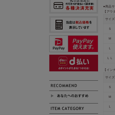
●商品サ
【アウ
サイズ
Ｓ
Ｍ
Ｌ
ＬＬ
【イン
サイズ
Ｓ
Ｍ
Ｌ