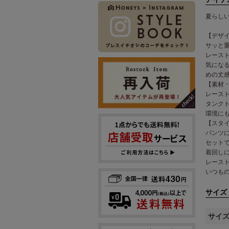
夏らし
【デザ
サッと
レース
気にな
めの丈
【素材
レース
タンク
環境に
【スタ
パンツ
セット
着回し
レース
いつも
サイズ
サイ