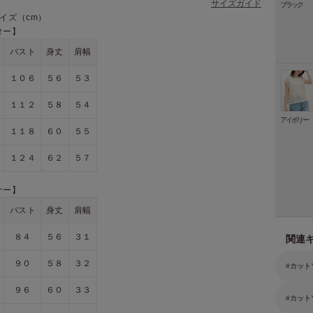
サイズガイド
ブラック
イズ（cm）
ター】
バスト
身丈
肩幅
１０６
５６
５３
１１２
５８
５４
アイボリー
１１８
６０
５５
１２４
６２
５７
ナー】
バスト
身丈
肩幅
８４
５６
３１
関連
９０
５８
３２
カット
９６
６０
３３
カット