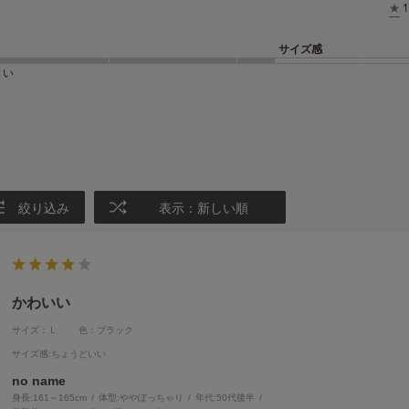
★
1
サイズ感
きい
絞り込み
表示：新しい順
かわいい
サイズ：Ｌ
色：ブラック
サイズ感
:ちょうどいい
no name
身長:
161～165cm
体型:
ぽっちゃり
年代:
50代後半