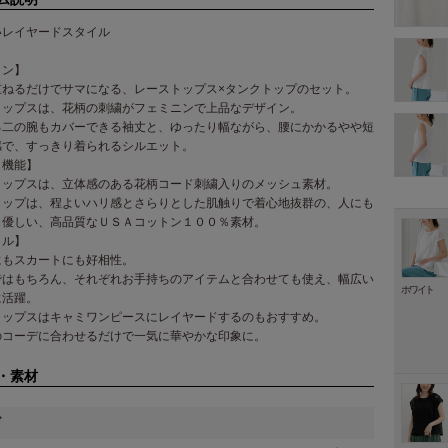
いレイヤードスタイル
イン】
重ねるだけでサマになる、レーストップス×タンクトップのセット。
トップスは、花柄の刺繍がフェミニンで上品なデザイン。
る二の腕もカバーできる袖丈と、ゆったり幅ながら、腰にかかるやや短
感で、すっきり着られるシルエット。
・機能】
トップスは、立体感のある花柄コード刺繍入りのメッシュ素材。
トップは、程よいハリ感とさらりとした肌触りで着心地抜群の、人にも
も優しい、高品質なＵＳＡコットン１００％素材。
イル】
にもスカートにも好相性。
ではもちろん、それぞれお手持ちのアイテムと合わせても使え、幅広い
ホワイト
に活躍。
トップスはキャミワンピースにレイヤードするのもおすすめ。
のコーデに合わせるだけで一気に華やかな印象に。
・素材
ズ