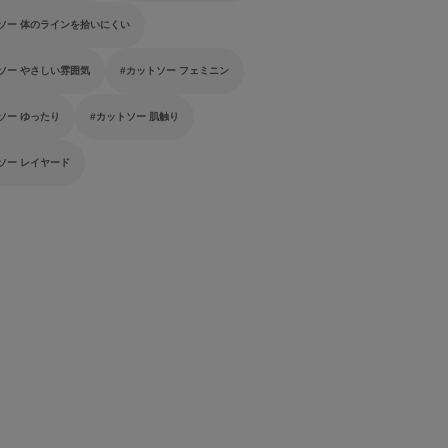
ソー 体のラインを拾いにくい
ソー やさしい雰囲気
カットソー フェミニン
ソー ゆったり
カットソー 肌触り
ソー レイヤード