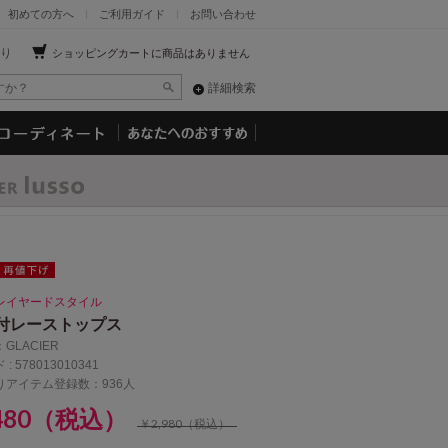
初めての方へ
ご利用ガイド
お問い合わせ
り
ショッピングカートに商品はありません
詳細検索
レイヤードスタイル
付レーストップス
：
GLACIER
 :
578013010341
りアイテム登録数：936人
,480（税込）
￥2,980（税込）