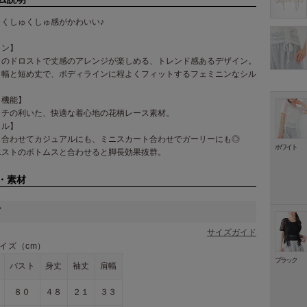
＆くしゅくしゅ感がかわいい♪
イン】
トのドロストで丈感のアレンジが楽しめる、トレンド感あるデザイン。
り幅と短め丈で、ボディラインに程よくフィットするフェミニンなシル
。
・機能】
ッチの利いた、快適な着心地の花柄レース素材。
イル】
と合わせてカジュアルにも、ミニスカート合わせでガーリーにも◎
ホワイト
エストのボトムスと合わせると脚長効果抜群。
・素材
ズ
サイズガイド
イズ（cm）
ブラック
バスト
身丈
袖丈
肩幅
８０
４８
２１
３３