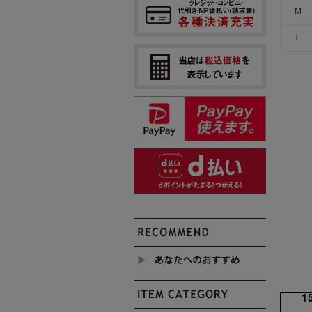
Ｍ
Ｌ
1