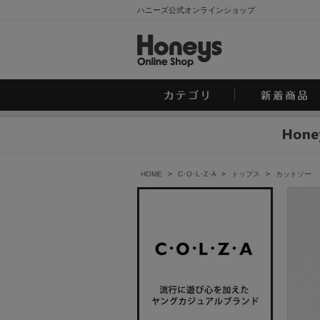
ハニーズ公式オンラインショップ
HOME
>
C･O･L･Z･A
>
トップス
>
カットソー