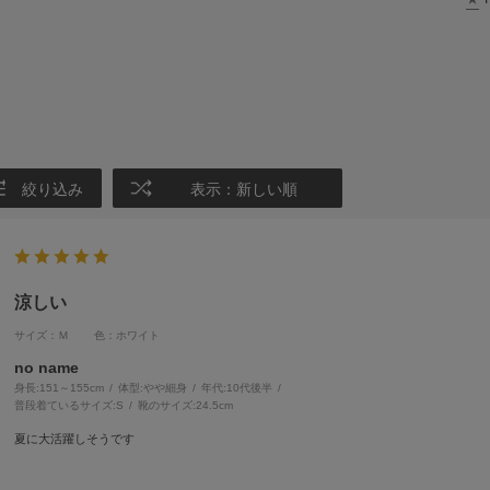
絞り込み
表示：新しい順
涼しい
サイズ：Ｍ
色：ホワイト
no name
身長:
151～155cm
体型:
細身
年代:
10代後半
普段着ているサイズ:
S
靴のサイズ:
24.5cm
夏に大活躍しそうです