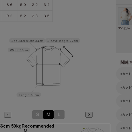
８６
５０
２２
３４
９２
５２
２３
３５
アイボリー
Sleeve length
22cm
Shoulder width
34cm
Width
43cm
関連
カット
カット
Length
50cm
カット
Ｓ
Ｍ
Ｌ
カット
56cm 50kgRecommended
カット
Ｍ