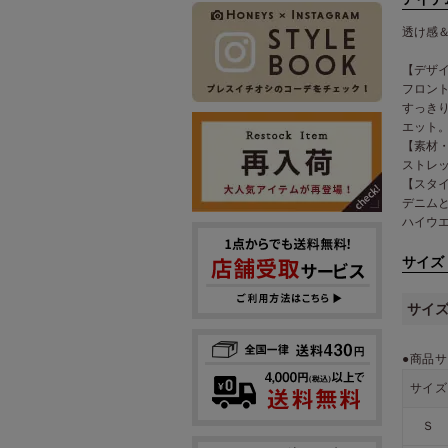
透け感
【デザ
フロン
すっき
エット
【素材
ストレ
【スタ
デニム
ハイウ
サイズ
サイ
●商品サ
サイズ
Ｓ