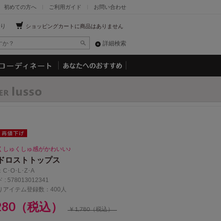
初めての方へ
ご利用ガイド
お問い合わせ
り
ショッピングカートに商品はありません
詳細検索
くしゅくしゅ感がかわいい♪
ドロストトップス
：
C･O･L･Z･A
 :
578013012341
りアイテム登録数：400人
,280（税込）
￥1,780（税込）