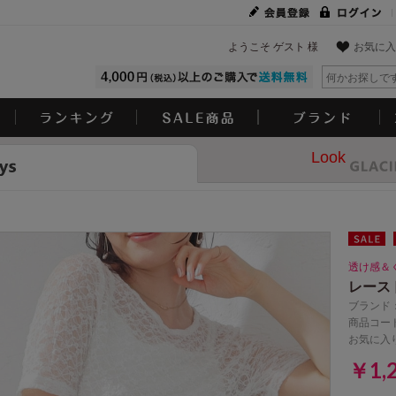
ようこそ ゲスト 様
お気に入
Look
透け感＆
レース
ブランド
商品コード
お気に入
￥1