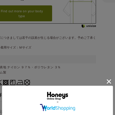
Find out more on your body
type
ズにつきましては若干の誤差が生じる場合がございます。予めご了承く
。
ル着用サイズ：Ｍサイズ
表地 ナイロン ９７％・ポリウレタン ３％
ナム製