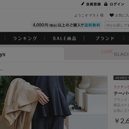
ようこそ ゲスト 様
お気に入
Look
ー
WEB限定サ
ラクチン
テーパ
ブランド
商品コード
お気に入
￥2