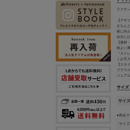
ラクチ
【デザ
きちん
裾に向
自分に
【素材
程よい
『スト
くお手
【スタ
ブラウ
ジュア
サイズ
サイ
●商品サ
サイズ