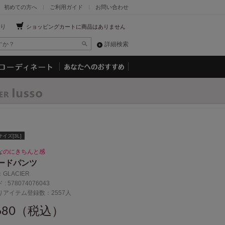
初めての方へ
ご利用ガイド
お問い合わせ
り
ショッピングカートに商品はありません
詳細検索
イズ[3L]
なのにきちんと感
ードパンツ
：
GLACIER
 :
578074076043
りアイテム登録数：2557人
,680（税込）