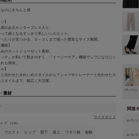
ンなのにきちんと感
イン】
と感のあるセンタープレス入り。
かって細くなるすっきり美しいシルエット。
ぴったりが見つかる、Ｓ～３Ｌまで揃った豊富なサイズ展開。
・機能】
厚みのカットジョーゼット素材。
レッチ』が利いて動きやすく、『イージーケア』機能でシワになりにく
入れも簡単。
イル】
スと合わせたきれいめスタイルからＴシャツやトレーナーと合わせたカ
ルスタイルまで、幅広く大活躍。
グレージュ
・素材
ズ
関連
サイズガイド
パンツ
イズ（cm）
ウエスト
ヒップ
股下
股上
ワタリ幅
裾幅
パンツ