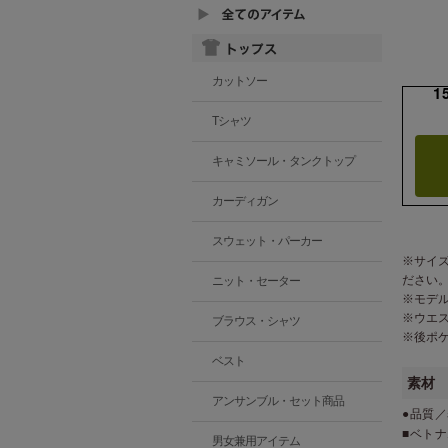
カットソー
1
Tシャツ
キャミソール・タンクトップ
カーディガン
スウェット・パーカー
※サイ
ださい
ニット・セーター
※モデ
※ウエ
ブラウス・シャツ
※後ポ
ベスト
素材
アンサンブル・セット商品
●品質／
■ベト
男女兼用アイテム