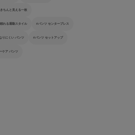
 きちんと見える一枚
 頼れる通勤スタイル
パンツ センタープレス
なりにくい パンツ
パンツ セットアップ
ーケア パンツ