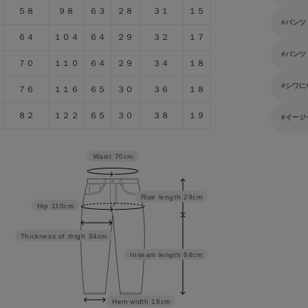
５８
９８
６３
２８
３１
１５
パンツ
６４
１０４
６４
２９
３２
１７
パンツ
７０
１１０
６４
２９
３４
１８
シワに
７６
１１６
６５
３０
３６
１８
８２
１２２
６５
３０
３８
１９
イージ
Waist
70cm
Rise length
29cm
Hip
110cm
Thickness of thigh
34cm
Inseam length
64cm
Hem width
18cm