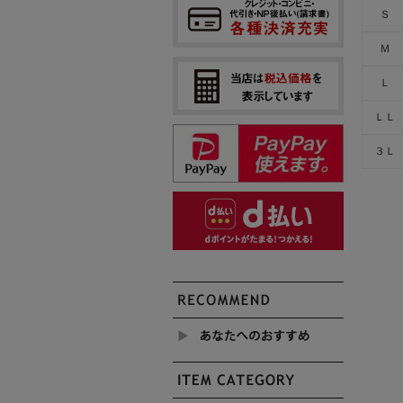
Ｓ
Ｍ
Ｌ
ＬＬ
３Ｌ