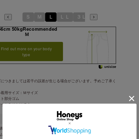
Ｓ
Ｍ
Ｌ
ＬＬ
３Ｌ
56cm 50kgRecommended
Ｍ
Find out more on your body
type
ズにつきましては若干の誤差が生じる場合がございます。予めご了承く
。
ル着用サイズ：Ｍサイズ
スト部分ゴム
ケットみせかけです。
表地 ポリエステル ９８％・ポリウレタン ２％
ナム製