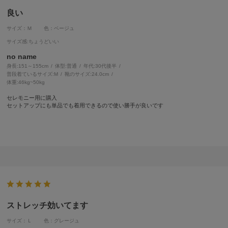
良い
サイズ：Ｍ
色：ベージュ
サイズ感
:ちょうどいい
no name
身長:
151～155cm
体型:
普通
年代:
30代後半
普段着ているサイズ:
M
靴のサイズ:
24.0cm
体重:
46kg~50kg
セレモニー用に購入
セットアップにも単品でも着用できるので使い勝手が良いです
ストレッチ効いてます
サイズ：Ｌ
色：グレージュ