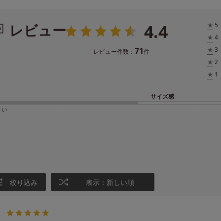
4.4
レビュー
★
5
★
4
71
★
3
レビュー件数：
件
★
2
★
1
サイズ感
きい
絞り込み
表示：新しい順