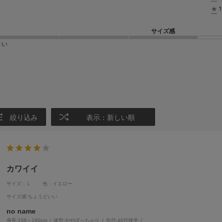
★
1
サイズ感
きい
絞り込み
表示：新しい順
カワイイ
サイズ：Ｌ
色：イエロー
サイズ感
:ちょうどいい
no name
身長:
156～160cm
体型:
ぽっちゃり
年代:
40代後半