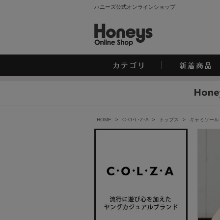
ハニーズ公式オンラインショップ
HOME
>
C･O･L･Z･A
>
トップス
>
キャミソール