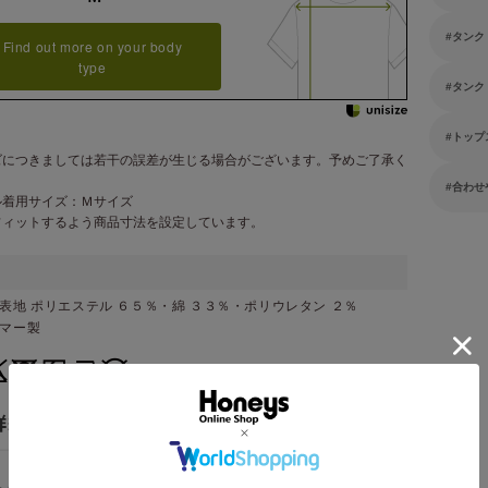
タンク
Find out more on your body
type
タンク
トップ
ズにつきましては若干の誤差が生じる場合がございます。予めご了承く
。
合わせ
ル着用サイズ：Ｍサイズ
フィットするよう商品寸法を設定しています。
表地 ポリエステル ６５％・綿 ３３％・ポリウレタン ２％
ンマー製