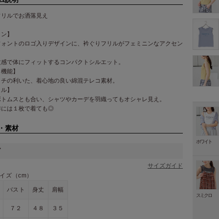
フリルでお洒落見え
イン】
フォントのロゴ入りデザインに、衿ぐりフリルがフェミニンなアクセン
丈感で体にフィットするコンパクトシルエット。
・機能】
ッチの利いた、着心地の良い綿混テレコ素材。
イル】
ボトムスとも合い、シャツやカーデを羽織ってもオシャレ見え。
季には１枚で着ても◎
・素材
ホワイト
ズ
サイズガイド
イズ（cm）
バスト
身丈
肩幅
スミクロ
７２
４８
３５