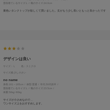
普段着ているサイズ:
L
靴のサイズ:
24.0cm
黄色いタンクトップが欲しくて買いました。丈がもう少し長いともっと良かったです
デザインは良い
サイズ：Ｌ
色：スミクロ
サイズ感
:少し小さい
no name
身長:
161～165cm
体型:
普通
年代:
50代前半
普段着ているサイズ:
L
靴のサイズ:
23.5cm
体重:
56kg~60kg
サイズが小さめなので…
ワンサイズ上をおすすめします。