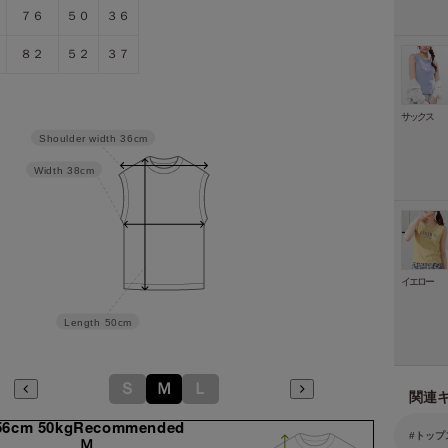
７６
５０
３６
８２
５２
３７
サックス
Shoulder width
36cm
Width
38cm
イエロー
Length
50cm
Ｓ
Ｍ
Ｌ
関連
56cm 50kgRecommended
トップ
Ｍ