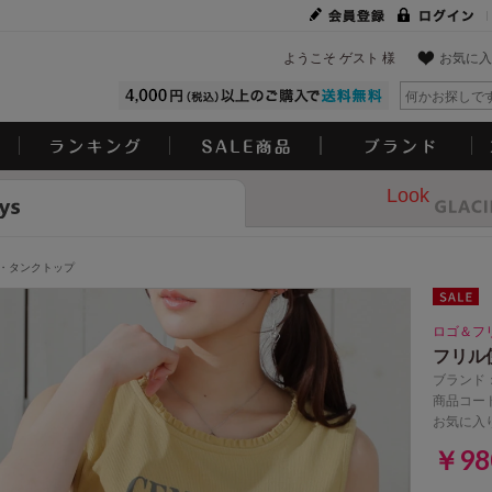
ようこそ ゲスト 様
お気に入
Look
・タンクトップ
ロゴ＆フ
フリル
ブランド
商品コード
お気に入
￥9