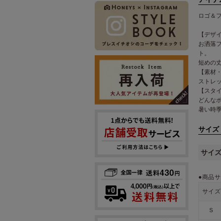
ロゴ＆
【デザ
お洒落
ト。
短めの
【素材
ストレ
【スタ
どんな
暑い時
サイズ
サイ
●商品サ
サイズ
Ｓ