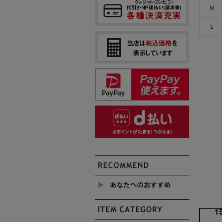
Ｍ
Ｌ
1