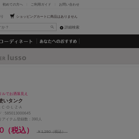
初めての方へ
ご利用ガイド
お問い合わせ
り
ショッピングカートに商品はありません
詳細検索
リルでお洒落見え
使いタンク
：
C･O･L･Z･A
 :
585013000645
りアイテム登録数：390人
80（税込）
￥1,280（税込）