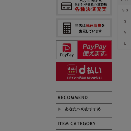
ＳＳ
Ｓ
Ｍ
Ｌ