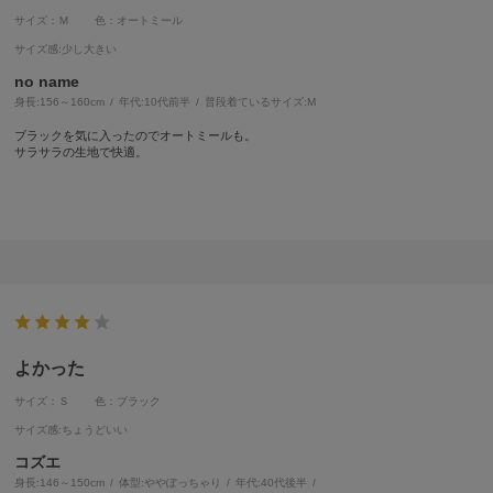
サイズ：Ｍ
色：オートミール
サイズ感
:少し大きい
no name
身長:
156～160cm
年代:
10代前半
普段着ているサイズ:
M
ブラックを気に入ったのでオートミールも。
サラサラの生地で快適。
よかった
サイズ：Ｓ
色：ブラック
サイズ感
:ちょうどいい
コズエ
身長:
146～150cm
体型:
ぽっちゃり
年代:
40代後半