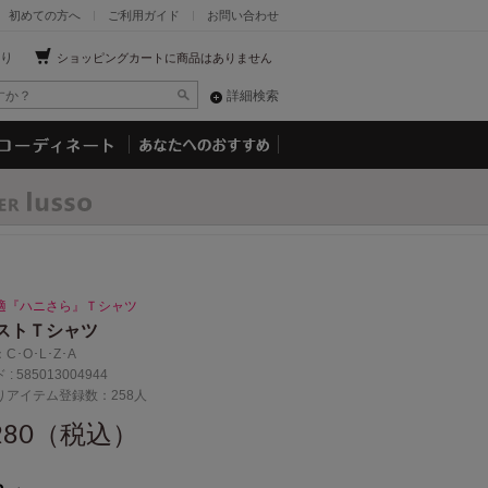
初めての方へ
ご利用ガイド
お問い合わせ
り
ショッピングカートに商品はありません
詳細検索
適『ハニさら』Ｔシャツ
ストＴシャツ
：
C･O･L･Z･A
 :
585013004944
りアイテム登録数：258人
,280（税込）