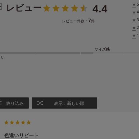
4.4
レビュー
★
5
★
4
7
★
3
レビュー件数：
件
★
2
★
1
サイズ感
きい
絞り込み
表示：新しい順
色違いリピート