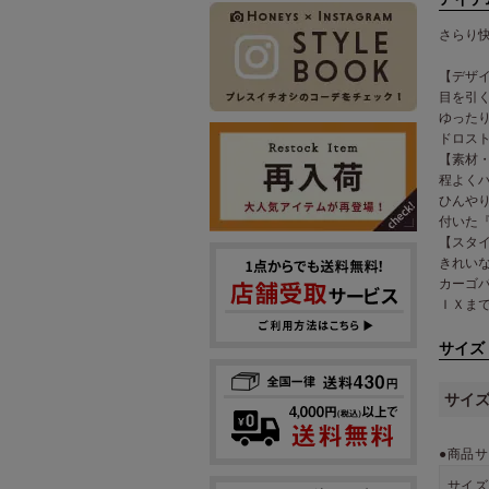
さらり
【デザ
目を引
ゆった
ドロス
【素材
程よく
ひんや
付いた
【スタ
きれい
カーゴ
ＩＸま
サイズ
サイ
●商品サ
サイズ