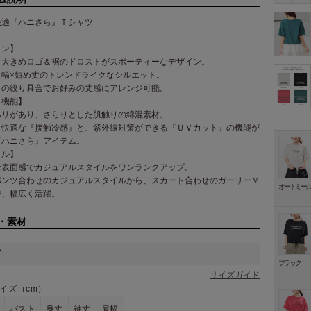
快適『ハニさら』Ｔシャツ
イン】
く大きめロゴ＆裾のドロストがスポーティーなデザイン。
り幅×短め丈のトレンドライクなシルエット。
トの絞り具合でお好みの丈感にアレンジ可能。
・機能】
ハリがあり、さらりとした肌触りの綿混素材。
り快適な『接触冷感』と、紫外線対策ができる『ＵＶカット』の機能が
『ハニさら』アイテム。
イル】
な表面感でカジュアルスタイルをワンランクアップ。
パンツ合わせのカジュアルスタイルから、スカート合わせのガーリーＭ
オートミー
で、幅広く活躍。
・素材
ズ
ブラック
サイズガイド
イズ（cm）
バスト
身丈
袖丈
肩幅