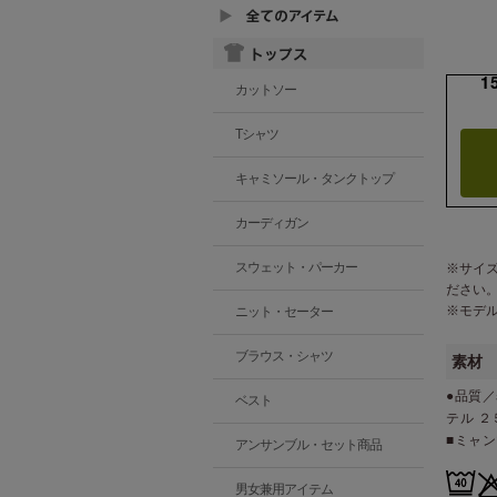
1
カットソー
Tシャツ
キャミソール・タンクトップ
カーディガン
スウェット・パーカー
※サイ
ださい
※モデ
ニット・セーター
ブラウス・シャツ
素材
●品質／
ベスト
テル ２
■ミャ
アンサンブル・セット商品
男女兼用アイテム