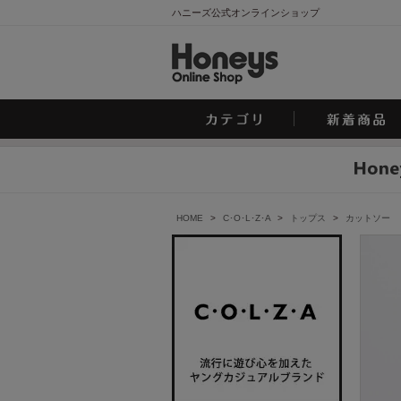
ハニーズ公式オンラインショップ
HOME
>
C･O･L･Z･A
>
トップス
>
カットソー