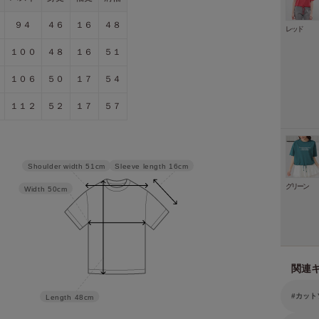
９４
４６
１６
４８
レッド
１００
４８
１６
５１
１０６
５０
１７
５４
１１２
５２
１７
５７
Sleeve length
16cm
Shoulder width
51cm
グリーン
Width
50cm
関連
カット
Length
48cm