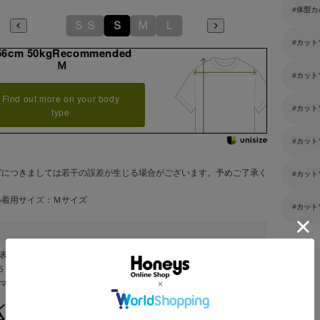
体型カ
ＳＳ
Ｓ
Ｍ
Ｌ
カット
56cm 50kgRecommended
Ｍ
カット
Find out more on your body
カット
type
カット
ズにつきましては若干の誤差が生じる場合がございます。予めご了承く
カット
。
ル着用サイズ：Ｍサイズ
カット
表地 綿 ６５％・ポリエステル ３５％・別布 綿 ７２％・ポリエス
５％・ポリウレタン ３％
ンマー製