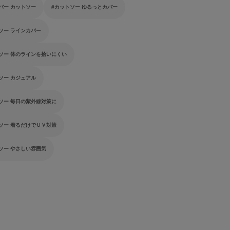
バー カットソー
カットソー ゆるっとカバー
ソー ラインカバー
ソー 体のラインを拾いにくい
ソー カジュアル
ソー 毎日の紫外線対策に
ソー 着るだけでＵＶ対策
ソー やさしい雰囲気