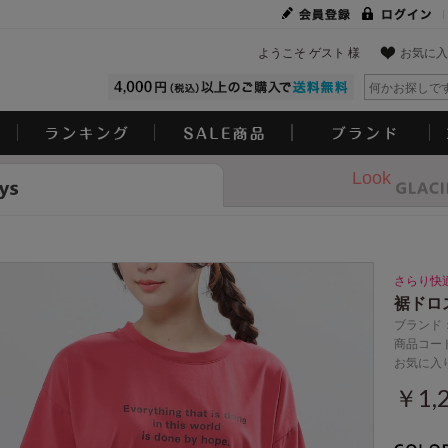
ようこそ ゲスト 様
お気に入
Look
さらり快
裾ドロ
ブランド
商品コード
お気に入
￥1