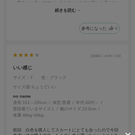
ー着るから良いですが。あと2センチほど長いと見えない
気がするんだけど。
続きを読む
ゆったりしているけどだらしなく見えないし、洗濯機で
普通に洗ってもシワも目立たないし、涼しいので気に入
ってます。
参考になった
0
【投稿日：2026.7.29】
いい感じ
サイズ：Ｆ
色：ブラック
サイズ感
:ちょうどいい
no name
身長:
151～155cm
体型:
普通
年代:
60代～
普段着ているサイズ:
L
靴のサイズ:
23.0cm
体重:
46kg~50kg
前回 白色を購入してスカートにとても合ったので今回