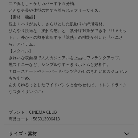
二の腕もしっかりカバーする５分袖。
どんな身長や体型の方でも着られるフリーサイズ。
【素材・機能】
程よくハリがあり、さらりとした肌触りの綿混素材。
ひんやり快適な『接触冷感』と、紫外線対策ができる『ＵＶカッ
ト』、外からの熱を遮断する『遮熱』の機能が付いた『ハニさ
ら』アイテム。
【スタイル】
きれいな表面感で大人カジュアルを上品にワンランクアップ。
黒スキニーなど、シンプルなすっきりボトムと好相性。
ナロースカートやテーパードパンツ合わせのきれいめカジュアル
もおすすめ。
あえてゆるっとしたワイドパンツと合わせれば、トレンドライク
なスタイリングに♪
ブランド：
CINEMA CLUB
商品コード :
585013006413
サイズ・素材