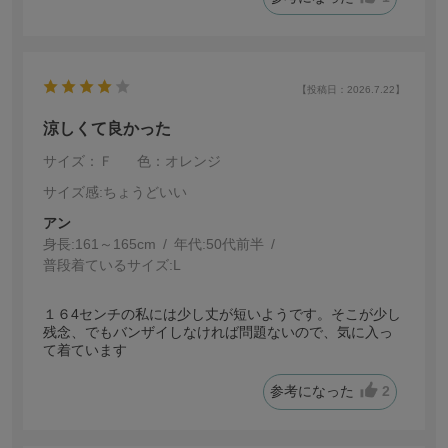
【投稿日：2026.7.22】
涼しくて良かった
サイズ：Ｆ
色：オレンジ
サイズ感
:ちょうどいい
アン
身長:
161～165cm
年代:
50代前半
普段着ているサイズ:
L
１６4センチの私には少し丈が短いようです。そこが少し
残念、でもバンザイしなければ問題ないので、気に入っ
て着ています
参考になった
2