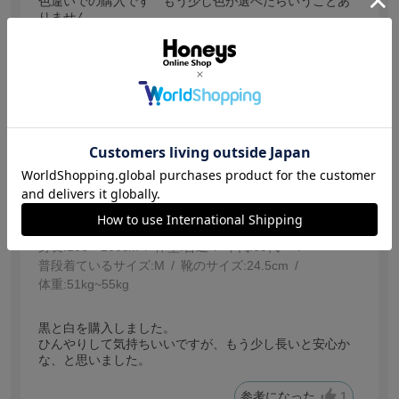
色違いでの購入です もう少し色が選べたらいうことあ
りません
参考になった
1
【投稿日：2026.7.29】
ちょっと、短い。
サイズ：Ｆ
色：オフ
バーバ63
身長:
156～160cm
体型:
普通
年代:
60代～
普段着ているサイズ:
M
靴のサイズ:
24.5cm
体重:
51kg~55kg
黒と白を購入しました。
ひんやりして気持ちいいですが、もう少し長いと安心か
な、と思いました。
参考になった
1