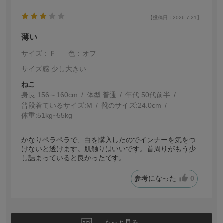
【投稿日：2026.7.21】
薄い
サイズ：Ｆ
色：オフ
サイズ感
:少し大きい
ねこ
身長:
156～160cm
体型:
普通
年代:
50代前半
普段着ているサイズ:
M
靴のサイズ:
24.0cm
体重:
51kg~55kg
かなりペラペラで、白を購入したのでインナーを気をつ
けないと透けます。肌触りはいいです。首周りがもう少
し詰まっていると良かったです。
参考になった
0
もっと見る