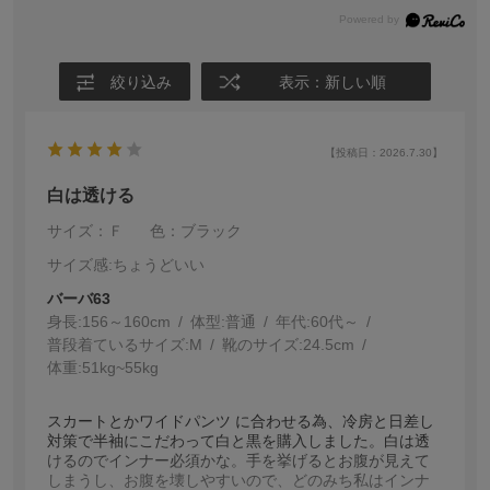
絞り込み
表示：新しい順
【投稿日：2026.7.30】
白は透ける
サイズ：Ｆ
色：ブラック
サイズ感
:ちょうどいい
バーバ63
身長:
156～160cm
体型:
普通
年代:
60代～
普段着ているサイズ:
M
靴のサイズ:
24.5cm
体重:
51kg~55kg
スカートとかワイドパンツ に合わせる為、冷房と日差し
対策で半袖にこだわって白と黒を購入しました。白は透
けるのでインナー必須かな。手を挙げるとお腹が見えて
しまうし、お腹を壊しやすいので、どのみち私はインナ