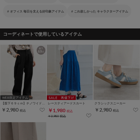
オフィス 毎日を支える好印象アイテム
これ欲しかった キャラクターアイテム
コーディネートで使用しているアイテム
WEB限定アイテム
【股下６９ｃｍ】チノワイドストレート(股下60/63/66/69cm展開)
レースティアードスカート
クラシックスニーカー
￥2,980
￥2,980
￥1,980
税込
税込
税込
￥3,980
税込