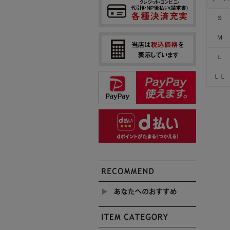
Ｓ
Ｍ
Ｌ
ＬＬ