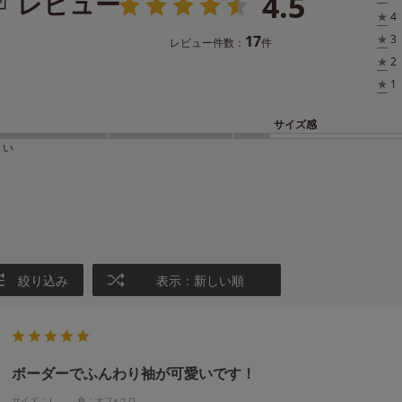
4.5
レビュー
★
4
17
★
3
レビュー件数：
件
★
2
★
1
サイズ感
きい
絞り込み
表示：新しい順
ボーダーでふんわり袖が可愛いです！
サイズ：Ｌ
色：オフ×クロ