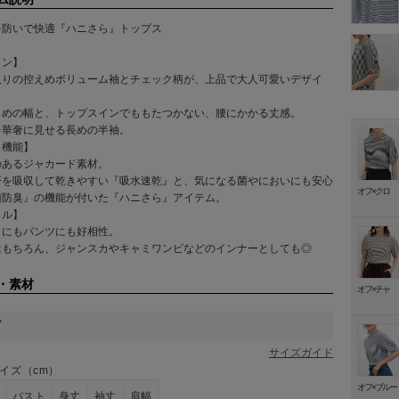
を防いで快適『ハニさら』トップス
イン】
入りの控えめボリューム袖とチェック柄が、上品で大人可愛いデザイ
りめの幅と、トップスインでももたつかない、腰にかかる丈感。
を華奢に見せる長めの半袖。
・機能】
のあるジャカード素材。
汗を吸収して乾きやすい『吸水速乾』と、気になる菌やにおいにも安心
オフ×クロ
菌防臭』の機能が付いた『ハニさら』アイテム。
イル】
トにもパンツにも好相性。
はもちろん、ジャンスカやキャミワンピなどのインナーとしても◎
・素材
オフ×チャ
ズ
サイズガイド
イズ（cm）
オフ×ブルー
バスト
身丈
袖丈
肩幅