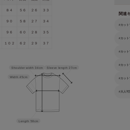
８４
５６
２６
３３
関連
９０
５８
２７
３４
カット
９６
６０
２８
３５
カット
１０２
６２
２９
３７
カット
カット
Sleeve length
27cm
Shoulder width
34cm
Width
45cm
カット
大人可
Length
58cm