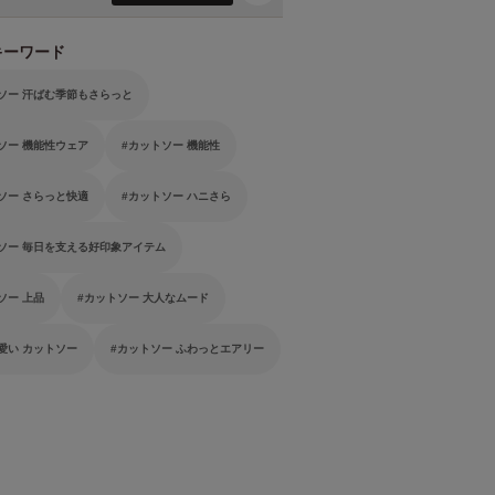
キーワード
ソー 汗ばむ季節もさらっと
ソー 機能性ウェア
カットソー 機能性
ソー さらっと快適
カットソー ハニさら
ソー 毎日を支える好印象アイテム
ソー 上品
カットソー 大人なムード
愛い カットソー
カットソー ふわっとエアリー