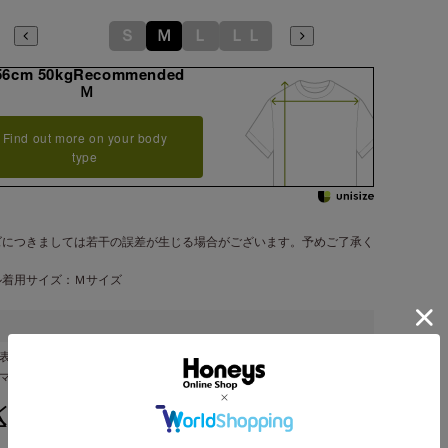
Ｓ
Ｍ
Ｌ
ＬＬ
56cm 50kgRecommended
Ｍ
Find out more on your body
type
ズにつきましては若干の誤差が生じる場合がございます。予めご了承く
。
ル着用サイズ：Ｍサイズ
表地 ポリエステル ９７％・ポリウレタン ３％
ンマー製