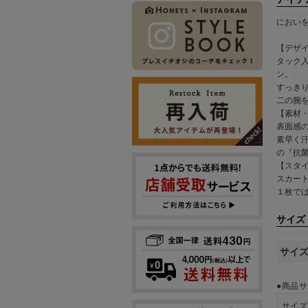
におい
【デザ
タック
ン。
すっき
二の腕
【素材
表面感
素早く
の『抗
【スタ
スカー
１枚で
サイズ
サイ
●商品サ
サイズ