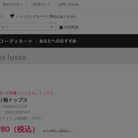
初めての方へ
ご利用ガイド
お問い合わせ
り
ショッピングカートに商品はありません
詳細検索
防いで快適『ハニさら』トップス
り袖トップス
：
CINEMA CLUB
 :
585013007447
りアイテム登録数：737人
,280（税込）
￥1,480（税込）