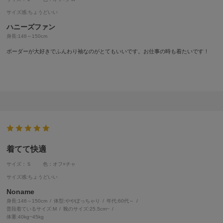
サイズ感
:ちょうどいい
ハニーズファン
身長:
146～150cm
ボーダーが大好きでふんわり袖なのがとてもいいです。お仕事の時も着たいです！
着てて快適
サイズ：Ｓ
色：オフ×チャ
サイズ感
:ちょうどいい
Noname
身長:
146～150cm
体型:
ぽっちゃり
年代:
60代～
普段着ているサイズ:
M
靴のサイズ:
25.5cm~
体重:
40kg~45kg