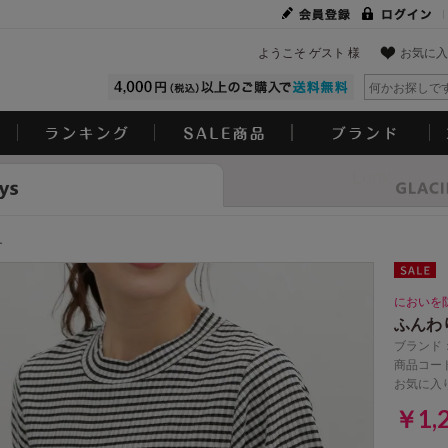
ようこそ ゲスト 様
お気に入
Look
ー
においを
ふんわ
ブランド
商品コード
お気に入
￥1