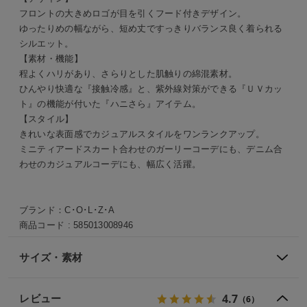
フロントの大きめロゴが目を引くフード付きデザイン。
ゆったりめの幅ながら、短め丈ですっきりバランス良く着られる
シルエット。
【素材・機能】
程よくハリがあり、さらりとした肌触りの綿混素材。
ひんやり快適な『接触冷感』と、紫外線対策ができる『ＵＶカッ
ト』の機能が付いた『ハニさら』アイテム。
【スタイル】
きれいな表面感でカジュアルスタイルをワンランクアップ。
ミニティアードスカート合わせのガーリーコーデにも、デニム合
わせのカジュアルコーデにも、幅広く活躍。
ブランド：
C･O･L･Z･A
商品コード :
585013008946
サイズ・素材
4.7
レビュー
（6）