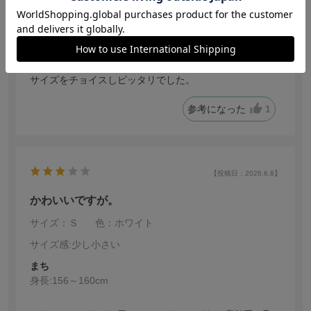
no name
身長:
146～150cm
着心地も良く最高です。丈が短いので普段よりも大きい
サイズをチョイスしピッタリでした。
参考になった
1
【投稿日：2026.6.8】
かわいいですが。
サイズ：Ｓ
色：ホワイト
サイズ感
:少し小さい
まち
身長:
156～160cm