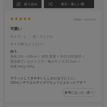
絞り込み
表示：新しい順
【投稿日：2026.8.7】
可愛い
サイズ：Ｌ
色：スミクロ
サイズ感
:ちょうどいい
ゆう
身長:
151～155cm
体型:
普通
年代:
10代前半
普段着ているサイズ:
S
靴のサイズ:
22.5cm
体重:
46kg~50kg
サラッとしてきやすいししわになりにくい。
152センチでエルサイズでちょうどよかったです？
参考になった
0