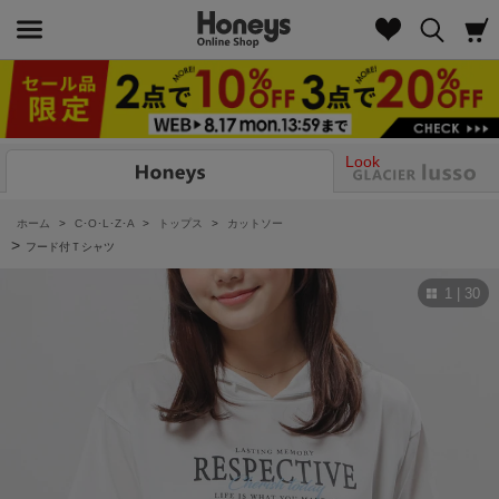
Look
ホーム
>
C･O･L･Z･A
>
トップス
>
カットソー
>
フード付Ｔシャツ
1 | 30