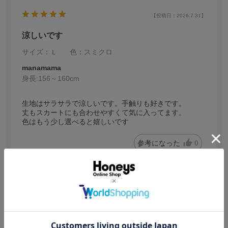
【投稿日：2026.7.31】
涼しいです
サイズ：Ｌ
色：スミクロ
manamama
身長:
156～160cm
生地はサラサラで涼しいです。手触りも好きです。
丈もスカートにも合わせやすくて気に入ってます。
色はもう少し選べると嬉しいです
参考になった
0
【投稿日：2026.7.27】
かわいい
サイズ：Ｌ
色：グリーン