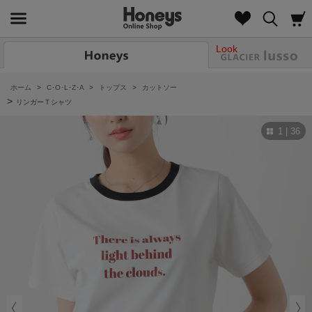
Look
ホーム
>
C･O･L･Z･A
>
トップス
>
カットソー
>
リンガーＴシャツ
1 | 36