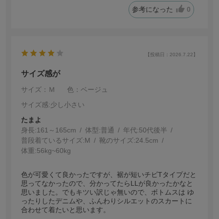
参考になった
0
【投稿日：2026.7.22】
サイズ感が
サイズ：Ｍ
色：ベージュ
サイズ感
:少し小さい
たまよ
身長:
161～165cm
体型:
普通
年代:
50代後半
普段着ているサイズ:
M
靴のサイズ:
24.5cm
体重:
56kg~60kg
色が可愛くて良かったですが、裾が短いチビTタイプだと
思ってなかったので、分かってたらLLが良かったかなと
思いました。でもキツい訳じゃ無いので、ボトムスは ゆ
ったりしたデニムや、ふんわりシルエットのスカートに
合わせて着たいと思います。