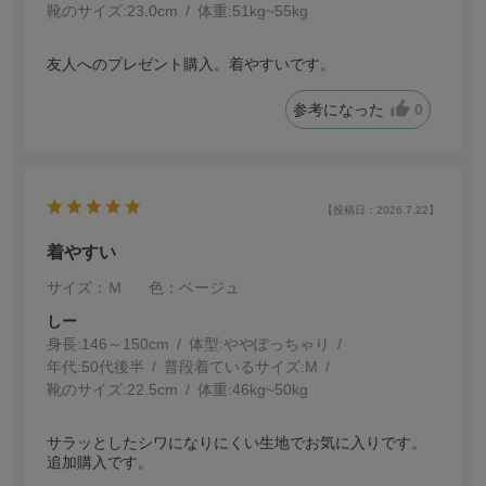
靴のサイズ:
23.0cm
体重:
51kg~55kg
友人へのプレゼント購入。着やすいです。
参考になった
0
【投稿日：2026.7.22】
着やすい
サイズ：Ｍ
色：ベージュ
しー
身長:
146～150cm
体型:
ぽっちゃり
年代:
50代後半
普段着ているサイズ:
M
靴のサイズ:
22.5cm
体重:
46kg~50kg
サラッとしたシワになりにくい生地でお気に入りです。
追加購入です。