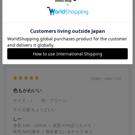
身長:
146～150cm
体型:
ぽっちゃり
年代:
10代前半
普段着ているサイズ:
M
靴のサイズ:
22.5cm
体重:
46kg~50kg
デザイン、色はイメージ通り良かったが、洗濯したら下
着に緑が色落ちしていた。
参考になった
0
【投稿日：2026.7.22】
色もかわいい
サイズ：Ｌ
色：グリーン
サイズ感
:ちょうどいい
しー
身長:
146～150cm
体型:
ぽっちゃり
年代:
50代後半
普段着ているサイズ:
M