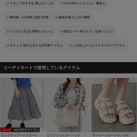
スタッフおすすめ 選ぶならこれ
2026浴衣コレクション 夏映え
紫外線・UV対策 日焼け対策
接触冷感 ひんやり素材
ハニさら 汗ばむ季節もさらっと
体型カバー 体のラインを拾いにくい
オフィス 毎日を支える好印象アイテム
これ欲しかった キャラクターアイテム
コーディネートで使用しているアイテム
WEB限定ｻｲｽﾞ[3L]
ロングティアードスカート
ビッグショルダーバッグ
ギャザースポーツサンダル