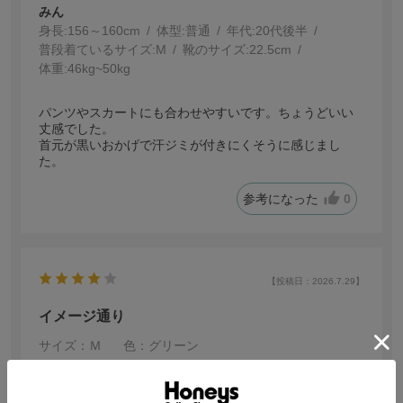
みん
身長:
156～160cm
体型:
普通
年代:
20代後半
普段着ているサイズ:
M
靴のサイズ:
22.5cm
体重:
46kg~50kg
パンツやスカートにも合わせやすいです。ちょうどいい
丈感でした。
首元が黒いおかげで汗ジミが付きにくそうに感じまし
た。
参考になった
0
【投稿日：2026.7.29】
イメージ通り
サイズ：Ｍ
色：グリーン
サイズ感
:ちょうどいい
ゆう