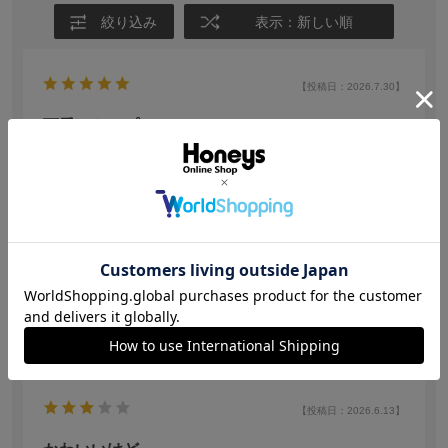
絞り込み
表示：新しい順
【投稿日：2026.7.30】
可愛いトップス
サイズ：Ｍ
色：オフ水玉
no name
身長:
161～165cm
水玉が大きすぎず、小さすぎずちょうど良くて可愛いで
す。
参考になった
0
【投稿日：2026.6.13】