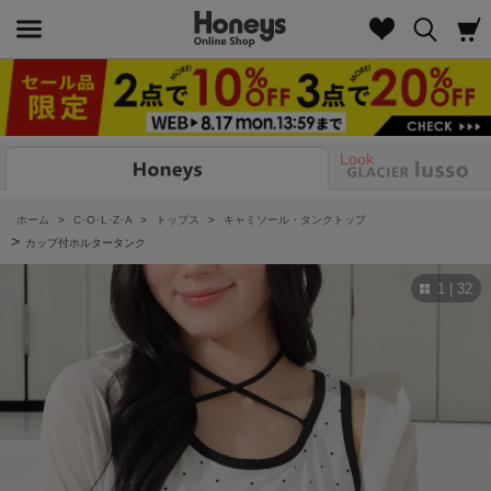
Look
ホーム
>
C･O･L･Z･A
>
トップス
>
キャミソール・タンクトップ
>
カップ付ホルタータンク
1 | 32