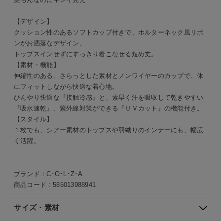
【デザイン】
クッション性のあるソフトカップ付きで、ホルターネック風リボ
ンがお洒落なデザイン。
トップスインせずにすっきり着こなせる短め丈。
【素材・機能】
伸縮性のある、さらっとした素材とノンワイヤーのカップで、体
にフィットしながら快適な着心地。
ひんやり快適な『接触冷感』と、素早く汗を吸収して乾きやすい
『吸水速乾』、紫外線対策ができる『ＵＶカット』の機能付き。
【スタイル】
１枚でも、シアー素材のトップスや羽織りのインナーにも、幅広
く活躍。
ブランド：
C･O･L･Z･A
商品コード :
585013988941
サイズ・素材