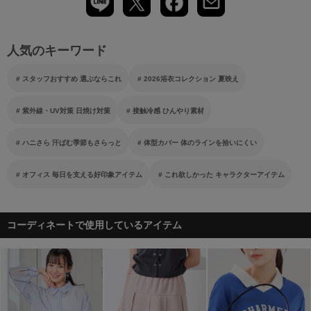
人気のキーワード
スタッフおすすめ 選ぶならこれ
2026浴衣コレクション 夏映え
紫外線・UV対策 日焼け対策
接触冷感 ひんやり素材
ハニさら 汗ばむ季節もさらっと
体型カバー 体のラインを拾いにくい
オフィス 毎日を支える好印象アイテム
これ欲しかった キャラクターアイテム
コーディネートで使用しているアイテム