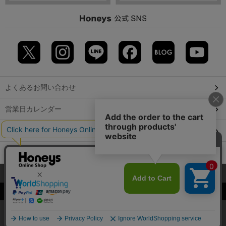
よくあるお問い合わせ
営業日カレンダー
店舗検索
GLOBAL GUIDE（海外からご利用のお客様）
当サイトでは、サイトの利便性向上のため、クッキー(Cookie)を使
会社概要
特定取引に関する表記
個人情報保護方針
用しています。詳しくは「
プライバシーポリシー
」をご覧くださ
©2009 HONEYS CO., LTD. All Rights Reserved.
い。
OK