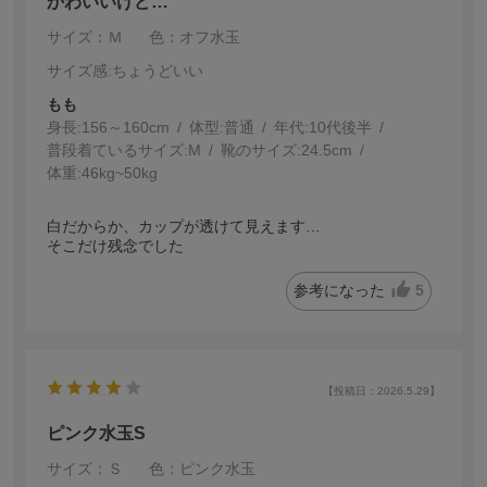
かわいいけど…
サイズ：Ｍ
色：オフ水玉
サイズ感
:ちょうどいい
もも
身長:
156～160cm
体型:
普通
年代:
10代後半
普段着ているサイズ:
M
靴のサイズ:
24.5cm
体重:
46kg~50kg
白だからか、カップが透けて見えます…
そこだけ残念でした
参考になった
5
【投稿日：2026.5.29】
ピンク水玉S
サイズ：Ｓ
色：ピンク水玉