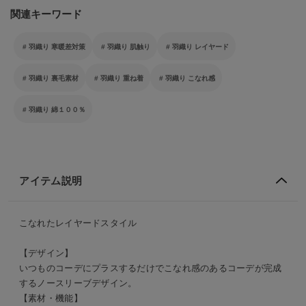
関連キーワード
羽織り 寒暖差対策
羽織り 肌触り
羽織り レイヤード
羽織り 裏毛素材
羽織り 重ね着
羽織り こなれ感
羽織り 綿１００％
アイテム説明
こなれたレイヤードスタイル
【デザイン】
いつものコーデにプラスするだけでこなれ感のあるコーデが完成
するノースリーブデザイン。
【素材・機能】