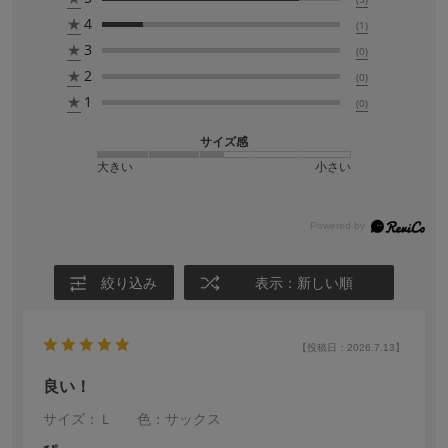
★
4
(1)
★
3
(0)
★
2
(0)
★
1
(0)
サイズ感
大きい
小さい
絞り込み
表示：新しい順
【投稿日：2026.7.13】
良い！
サイズ：Ｌ
色：サックス