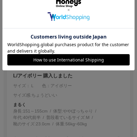
杢グレーを先に購入し、可愛くて追加でアイボリーも購
入させて頂きました。
シンプルなコーディネートに加えると、スパイスになり
ます！
ブラックは何にでも合うので便利です！
参考になった
0
【投稿日：2026.6.30】
L/アイボリー 購入しました
サイズ：Ｌ
色：アイボリー
サイズ感
:ちょうどいい
まるく
身長:
151～155cm
体型:
ぽっちゃり
年代:
40代前半
普段着ているサイズ:
M
靴のサイズ:
23.0cm
体重:
56kg~60kg