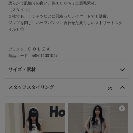
柔らかで肌触りの良い、綿１００％ミニ裏毛素材。
【スタイル】
１枚でも、Ｔシャツなどに羽織ったレイヤードでも活躍。
ジップを閉じ、ハーフパンツに合わせた夏らしいストリートスタ
イルも◎
ブランド：
C･O･L･Z･A
商品コード :
585014001047
サイズ・素材
スタッフスタイリング
(2)