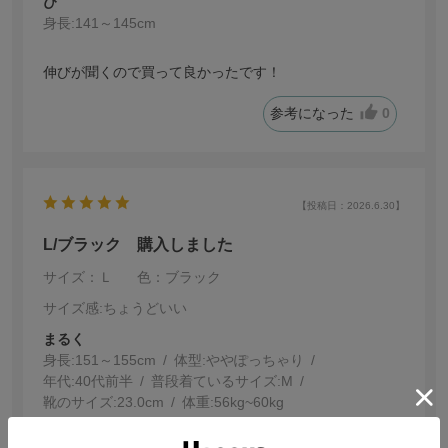
ぴ
身長:
141～145cm
伸びが聞くので買って良かったです！
参考になった
0
【投稿日：2026.6.30】
L/ブラック 購入しました
サイズ：Ｌ
色：ブラック
サイズ感
:ちょうどいい
まるく
身長:
151～155cm
体型:
ぽっちゃり
年代:
40代前半
普段着ているサイズ:
M
靴のサイズ:
23.0cm
体重:
56kg~60kg