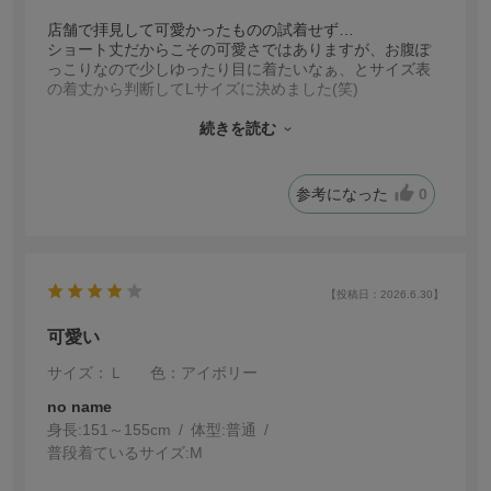
店舗で拝見して可愛かったものの試着せず…
ショート丈だからこその可愛さではありますが、お腹ぽ
っこりなので少しゆったり目に着たいなぁ、とサイズ表
の着丈から判断してLサイズに決めました(笑)
すごく可愛くて、ハニーズさんのカップ付きタンクトッ
プやノースリーブワンピースなど、シンプルなコーディ
続きを読む
ネートに加えておしゃれを楽しみたいと思います！
参考になった
0
【投稿日：2026.6.30】
可愛い
サイズ：Ｌ
色：アイボリー
no name
身長:
151～155cm
体型:
普通
普段着ているサイズ:
M