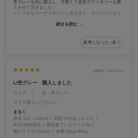
杢グレーを先に購入し、可愛くて追加でアイボリーも購
入させて頂きました。
シンプルなコーディネートに加えると、スパイスになり
ます！
アイボリーは、黄色味がなく白かな？といった感じで、
続きを読む
夏にピッタリです！
参考になった
1
【投稿日：2026.6.30】
L/杢グレー 購入しました
サイズ：Ｌ
色：杢グレー
サイズ感
:ちょうどいい
まるく
身長:
151～155cm
体型:
ぽっちゃり
年代:
40代前半
普段着ているサイズ:
M
靴のサイズ:
23.0cm
体重:
56kg~60kg