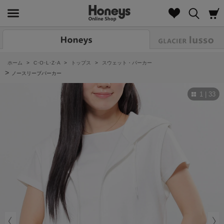
Look
ホーム
>
C･O･L･Z･A
>
トップス
>
スウェット・パーカー
>
ノースリーブパーカー
1 | 33