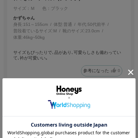
サイズ：Ｍ
色：ブラック
かずちゃん
身長:
151～155cm
体型:
普通
年代:
50代前半
普段着ているサイズ:
M
靴のサイズ:
23.0cm
体重:
46kg~50kg
サイズもぴったりで､品があり､可愛らしさも備わってい
て､衿が可愛いい｡
参考になった
0
【投稿日：2026.7.29】
襟が涼しげで可愛い～
サイズ：Ｓ
色：杢チャコール
プリン
身長:
151～155cm