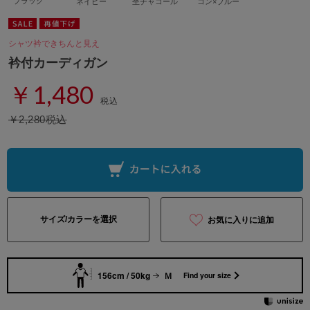
ブラック
ネイビー
杢チャコール
コン×ブルー
シャツ衿できちんと見え
衿付カーディガン
￥1,480
税込
￥2,280税込
サイズ/カラーを選択
お気に入りに追加
156cm / 50kg
Ｍ
Find your size