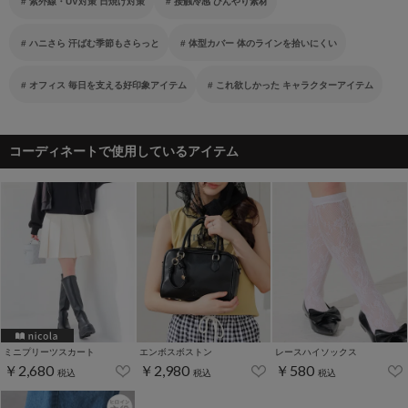
紫外線・UV対策 日焼け対策
接触冷感 ひんやり素材
ハニさら 汗ばむ季節もさらっと
体型カバー 体のラインを拾いにくい
オフィス 毎日を支える好印象アイテム
これ欲しかった キャラクターアイテム
コーディネートで使用しているアイテム
ミニプリーツスカート
エンボスボストン
レースハイソックス
￥2,680
￥2,980
￥580
税込
税込
税込