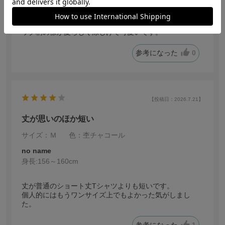
サイズが私にはちょっと大きかったけど、ブルーのチェ
ック柄の襟が夏らしく涼しげで可愛いです。
参考になった
0
【投稿日：2026.7.21】
丈が思いのほか短い
サイズ：Ｍ
色：杢チャコール
no name
身長:
156～160cm
丈が普通のショート丈Tシャツよりも短いです。
個人的にはもうワンサイズ上でもよかった気がしまし
た。
参考になった
1