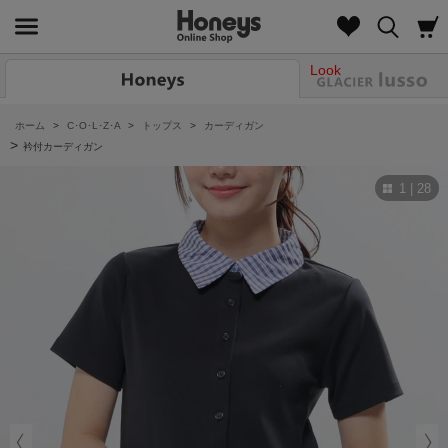
Look
ホーム
>
C･O･L･Z･A
>
トップス
>
カーディガン
>
衿付カーディガン
1 | 28