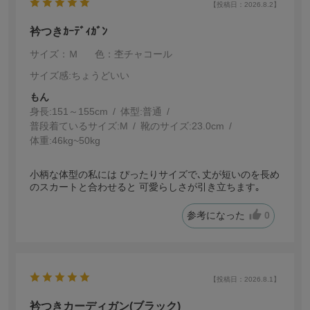
【投稿日：2026.8.2】
衿つきｶｰﾃﾞｨｶﾞﾝ
サイズ：Ｍ
色：杢チャコール
サイズ感
:ちょうどいい
もん
身長:
151～155cm
体型:
普通
普段着ているサイズ:
M
靴のサイズ:
23.0cm
体重:
46kg~50kg
小柄な体型の私には ぴったりサイズで､丈が短いのを長め
のスカートと合わせると 可愛らしさが引き立ちます｡
参考になった
0
【投稿日：2026.8.1】
衿つきカーディガン(ブラック)