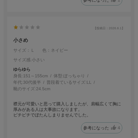
【投稿日：2026.6.1】
小さめ
サイズ：Ｌ
色：ネイビー
サイズ感
:小さい
ゆらゆら
身長:
151～155cm
体型:
ぽっちゃり
年代:
30代後半
普段着ているサイズ:
LL
靴のサイズ:
24.5cm
襟元が可愛いと思って購入しましたが、肩幅広くて胸に
厚みがある人は大事故になります。
ピチピチでぼたんしまりませんでした。
参考になった
4