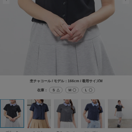
杢チャコール / モデル：166cm / 着用サイズM
在庫：
Ｓ △
Ｍ 〇
Ｌ 〇