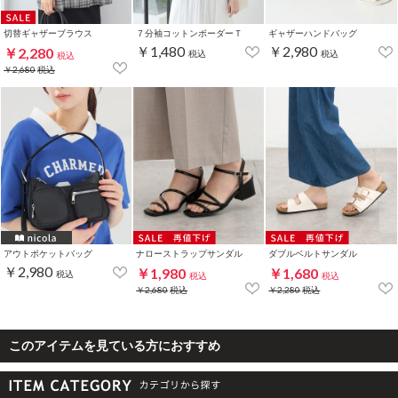
切替ギャザーブラウス
７分袖コットンボーダーＴ
ギャザーハンドバッグ
￥1,480
￥2,980
￥2,280
税込
税込
税込
￥2,680
税込
アウトポケットバッグ
ナローストラップサンダル
ダブルベルトサンダル
￥2,980
￥1,980
￥1,680
税込
税込
税込
￥2,680
税込
￥2,280
税込
このアイテムを見ている方におすすめ