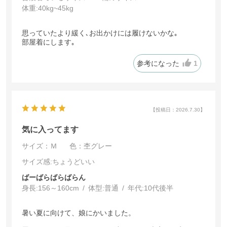
体重:
40kg~45kg
思っていたより緩く､お出かけには履けないかな｡
部屋着にします｡
参考になった
1
【投稿日：2026.7.30】
気に入ってます
サイズ：Ｍ
色：杢グレー
サイズ感
:ちょうどいい
ばーばらばらばらん
身長:
156～160cm
体型:
普通
年代:
10代後半
暑い夏に向けて、娘にかいました。