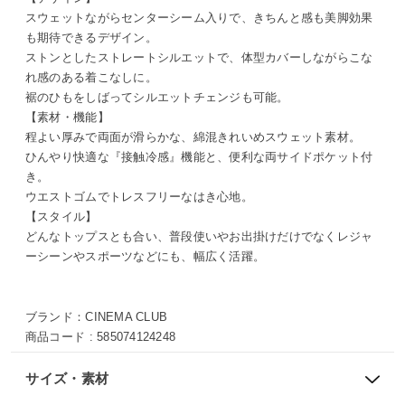
スウェットながらセンターシーム入りで、きちんと感も美脚効果
も期待できるデザイン。
ストンとしたストレートシルエットで、体型カバーしながらこな
れ感のある着こなしに。
裾のひもをしばってシルエットチェンジも可能。
【素材・機能】
程よい厚みで両面が滑らかな、綿混きれいめスウェット素材。
ひんやり快適な『接触冷感』機能と、便利な両サイドポケット付
き。
ウエストゴムでトレスフリーなはき心地。
【スタイル】
どんなトップスとも合い、普段使いやお出掛けだけでなくレジャ
ーシーンやスポーツなどにも、幅広く活躍。
ブランド：
CINEMA CLUB
商品コード :
585074124248
サイズ・素材