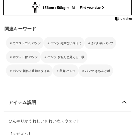
156cm / 50kg
Ｍ
Find your size
関連キーワード
ウエストゴム パンツ
パンツ 何気ない休日に
きれいめ パンツ
ポケット付 パンツ
パンツ きちんと見える一枚
パンツ 頼れる通勤スタイル
美脚 パンツ
パンツ きちんと感
アイテム説明
ひんやりがうれしいきれいめスウェット
【デザイン】