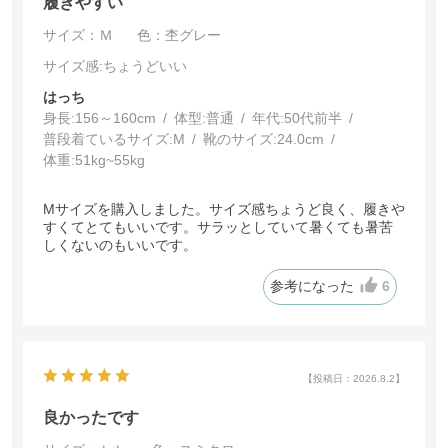
履きやすい
サイズ：Ｍ
色：杢グレー
サイズ感
:ちょうどいい
はっち
身長:
156～160cm
体型:
普通
年代:
50代前半
普段着ているサイズ:
M
靴のサイズ:
24.0cm
体重:
51kg~55kg
Mサイズを購入しました。サイズ感ちょうど良く、履き
すくてとてもいいです。サラッとしていて暑くても暑苦
しくないのもいいです。
参考になった
6
【投稿日：2026.8.2】
良かったです