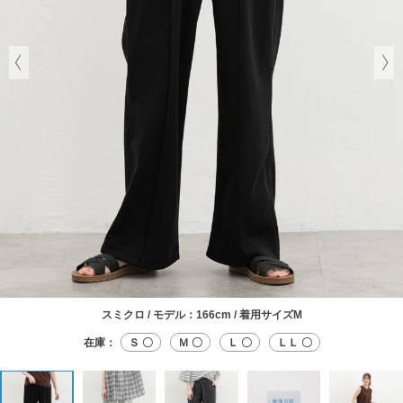
スミクロ / モデル：166cm / 着用サイズM
在庫：
Ｓ 〇
Ｍ 〇
Ｌ 〇
ＬＬ 〇