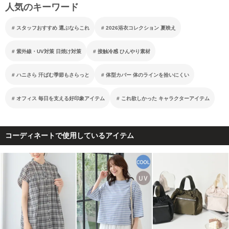
人気のキーワード
スタッフおすすめ 選ぶならこれ
2026浴衣コレクション 夏映え
紫外線・UV対策 日焼け対策
接触冷感 ひんやり素材
ハニさら 汗ばむ季節もさらっと
体型カバー 体のラインを拾いにくい
オフィス 毎日を支える好印象アイテム
これ欲しかった キャラクターアイテム
コーディネートで使用しているアイテム