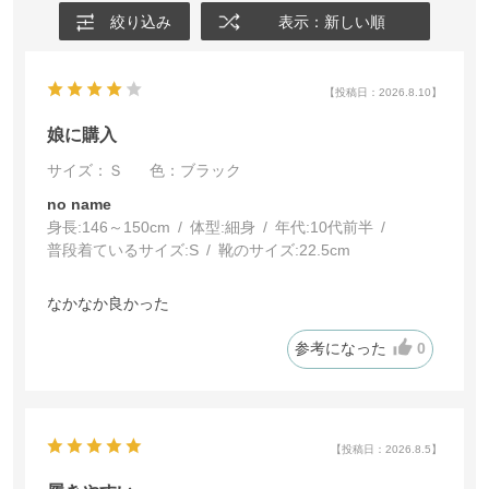
絞り込み
表示：新しい順
【投稿日：2026.8.10】
娘に購入
サイズ：Ｓ
色：ブラック
no name
身長:
146～150cm
体型:
細身
年代:
10代前半
普段着ているサイズ:
S
靴のサイズ:
22.5cm
なかなか良かった
参考になった
0
【投稿日：2026.8.5】