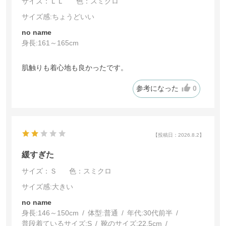
サイズ：ＬＬ
色：スミクロ
サイズ感
:ちょうどいい
no name
身長:
161～165cm
肌触りも着心地も良かったです。
参考になった
0
【投稿日：2026.8.2】
緩すぎた
サイズ：Ｓ
色：スミクロ
サイズ感
:大きい
no name
身長:
146～150cm
体型:
普通
年代:
30代前半
普段着ているサイズ:
S
靴のサイズ:
22.5cm