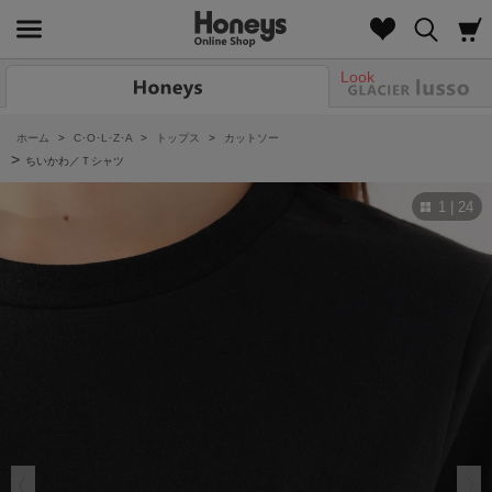
Look
ホーム
>
C･O･L･Z･A
>
トップス
>
カットソー
>
ちいかわ／Ｔシャツ
1 | 24