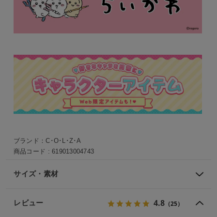
ブランド：
C･O･L･Z･A
商品コード :
619013004743
サイズ・素材
4.8
レビュー
（25）