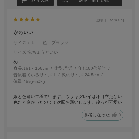
絞り込み
表示：新しい順
【投稿日：2026.8.3】
かわいい
サイズ：Ｌ
色：ブラック
サイズ感
:ちょうどいい
め
身長:
161～165cm
体型:
普通
年代:
50代前半
普段着ているサイズ:
L
靴のサイズ:
24.5cm
体重:
46kg~50kg
娘と色違いで着ています。ウサギグレイは汗目立たない
色だと良かったので！次回お願いします。後ろが可愛い
参考になった
0