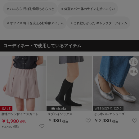
ハニさら 汗ばむ季節もさらっと
体型カバー 体のラインを拾いにくい
オフィス 毎日を支える好印象アイテム
これ欲しかった キャラクターアイテム
コーディネートで使用しているアイテム
WEB限定ｻｲｽﾞ[25.0]
裏地パンツ付ミニスカート
リブハイソックス
はっ水バレエシューズ
￥480
￥2,480
￥1,980
税込
税込
税込
￥2,480
税込