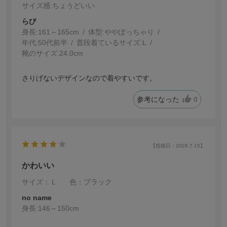
サイズ感
:ちょうどいい
らび
身長:
161～165cm
体型:
ぽっちゃり
年代:
50代前半
普段着ているサイズ:
L
靴のサイズ:
24.0cm
さりげないデザインなので着やすいです。
参考になった
0
【投稿日：2026.7.15】
かわいい
サイズ：Ｌ
色：ブラック
no name
身長:
146～150cm