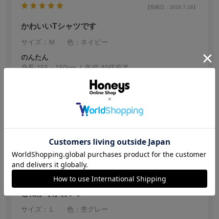
【投稿日：2026.7.18】
かわいいTシャツです
サイズ：Ｍ
色：ネイビー
のんたん
身長:
156～160cm
年代:
40代前半
職場の仕事着の下にTシャツを着用するので、何枚も持っ
ています。ちいかわちゃんがかわいくテンションあがり
ます。色違いで欲しいです。
参考になった
4
【投稿日：2026.7.16】
とにかくかわいい
サイズ：Ｌ
色：杢グレー