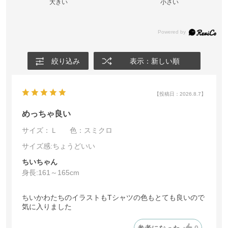
大きい
小さい
絞り込み
表示：新しい順
【投稿日：2026.8.7】
めっちゃ良い
サイズ：Ｌ
色：スミクロ
サイズ感
:ちょうどいい
ちいちゃん
身長:
161～165cm
ちいかわたちのイラストもTシャツの色もとても良いので
気に入りました
参考になった
0