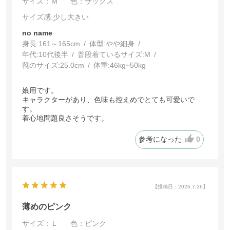
サイズ：Ｍ
色：サックス
サイズ感
:少し大きい
no name
身長:
161～165cm
体型:
細身
年代:
10代後半
普段着ているサイズ:
M
靴のサイズ:
25.0cm
体重:
46kg~50kg
娘用です。
キャラクターがあり、色味も控えめでとても可愛いで
す。
着心地問題良さそうです。
参考になった
0
【投稿日：2026.7.26】
薄めのピンク
サイズ：Ｌ
色：ピンク