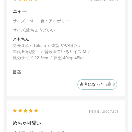
ニャー
サイズ：Ｍ
色：アイボリー
サイズ感
:ちょうどいい
ともちん
身長:
151～155cm
体型:
細身
年代:
50代後半
普段着ているサイズ:
M
靴のサイズ:
22.5cm
体重:
40kg~45kg
最高
参考になった
0
【投稿日：2026.7.30】
めちゃ可愛い