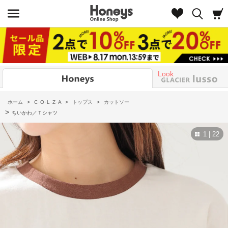
Look
ホーム
>
C･O･L･Z･A
>
トップス
>
カットソー
>
ちいかわ／Ｔシャツ
1 | 22