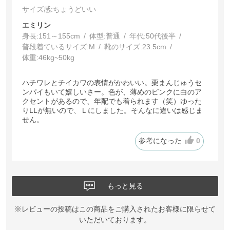
サイズ感
:ちょうどいい
エミリン
身長:
151～155cm
体型:
普通
年代:
50代後半
普段着ているサイズ:
M
靴のサイズ:
23.5cm
体重:
46kg~50kg
ハチワレとチイカワの表情がかわいい。栗まんじゅうセ
ンパイもいて嬉しいさー。色が、薄めのピンクに白のア
クセントがあるので、年配でも着られます（笑）ゆった
りLLが無いので、Ｌにしました。そんなに違いは感じま
せん。
参考になった
0
もっと見る
※レビューの投稿はこの商品をご購入されたお客様に限らせて
いただいております。