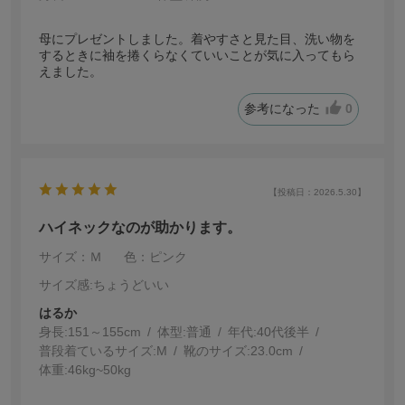
母にプレゼントしました。着やすさと見た目、洗い物を
するときに袖を捲くらなくていいことが気に入ってもら
えました。
参考になった
0
【投稿日：2026.5.30】
ハイネックなのが助かります。
サイズ：Ｍ
色：ピンク
サイズ感
:ちょうどいい
はるか
身長:
151～155cm
体型:
普通
年代:
40代後半
普段着ているサイズ:
M
靴のサイズ:
23.0cm
体重:
46kg~50kg