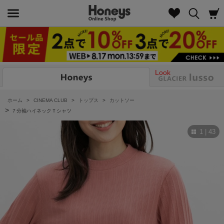
Look
ホーム
>
CINEMA CLUB
>
トップス
>
カットソー
>
７分袖ハイネックＴシャツ
1 | 43