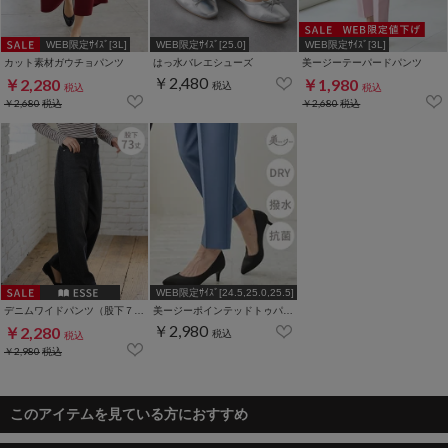
WEB限定ｻｲｽﾞ[3L]
WEB限定ｻｲｽﾞ[25.0]
WEB限定ｻｲｽﾞ[3L]
カット素材ガウチョパンツ
はっ水バレエシューズ
美ージーテーパードパンツ
￥2,480
￥2,280
￥1,980
税込
税込
税込
￥2,680
税込
￥2,680
税込
WEB限定ｻｲｽﾞ[24.5,25.0,25.5]
デニムワイドパンツ（股下７３ｃｍ）
美ージーポインテッドトゥパンプス
￥2,980
￥2,280
税込
税込
￥2,980
税込
このアイテムを見ている方におすすめ