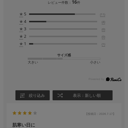
16
レビュー件数：
件
★
5
(11)
★
4
(4)
★
3
(0)
★
2
(0)
★
1
(1)
サイズ感
大きい
小さい
絞り込み
表示：新しい順
【投稿日：2026.7.17】
肌寒い日に