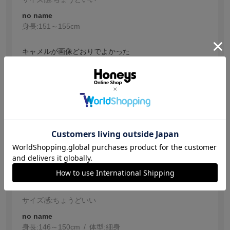
no name
身長:
151～155cm
キャメルが画像どおりでよかった
着心地もピッタリ目ですがストレッチが効いているので
締め付けもないです。
カラバリがもっとあればなおよいと思いました。
参考になった
0
【投稿日：2026.6.11】
ちょうどいい！
サイズ：Ｓ
色：キャメル
サイズ感
:ちょうどいい
no name
身長:
146～150cm
体型:
細身