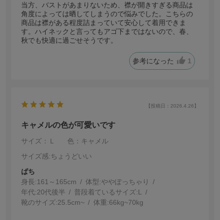
当方、バストがあまりないため、襟が開きすぎる商品は
角度によっては晒してしまうので悩みでした。こちらの
商品は襟がある程度詰まっていて安心して着用できま
す。ハイネックと言ってもアゴ下まではないので、春、
秋でも快適に過ごせそうです。
参考になった
1
【投稿日：2026.4.26】
キャメルの色が可愛いです
サイズ：Ｌ
色：キャメル
サイズ感
:ちょうどいい
ぱち
身長:
161～165cm
体型:
ぽっちゃり
年代:
20代後半
普段着ているサイズ:
L
靴のサイズ:
25.5cm~
体重:
66kg~70kg