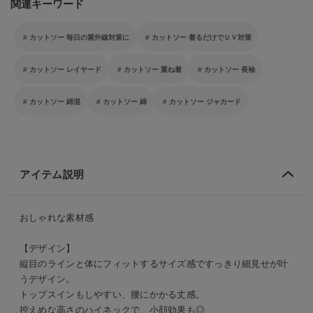
関連キーワード
カットソー 毎日の紫外線対策に
カットソー 着るだけでＵＶ対策
カットソー レイヤード
カットソー 重ね着
カットソー 長袖
カットソー 綿混
カットソー 綿
カットソー ジャカード
アイテム説明
おしゃれな素材感
【デザイン】
縦目のラインと体にフィットするサイズ感ですっきり細見せが叶
うデザイン。
トップスインもしやすい、腰にかかる丈感。
控えめな高さのハイネックで、小顔効果も◎