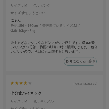
サイズ：Ｍ
色：ピンク
サイズ感
:ちょうどいい
にゃん
身長:
156～160cm
普段着ているサイズ:
M
体重:
40kg~45kg
派手過ぎないシックなピンクがいい感じです。襟元が開
いていない7分袖、梅雨の肌寒い時に活躍しました。色合
いがいいので、秋口にも活躍すると思います。
参考になった
0
【投稿日：2026.6.30】
七分丈ハイネック
サイズ：Ｍ
色：キャメル
サイズ感
:ちょうどいい